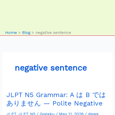
Home
Blog
negative sentence
negative sentence
JLPT N5 Grammar: A は B では
JLPT
N5
ありません — Polite Negative
Grammar:
A
JLPT
,
JLPT N5
/
Gogaku
/
May 11, 2026
/
dewa