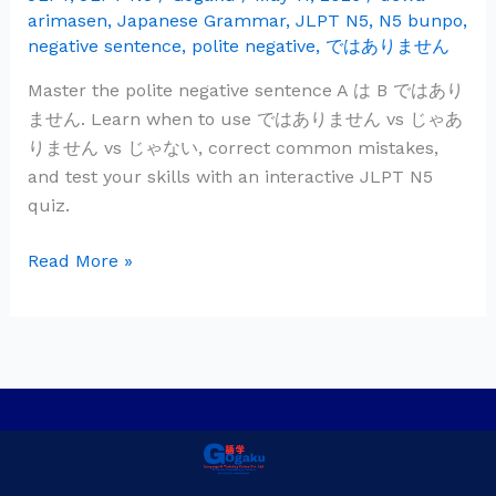
arimasen
,
Japanese Grammar
,
JLPT N5
,
N5 bunpo
,
は
negative sentence
,
polite negative
,
ではありません
B
で
Master the polite negative sentence A は B ではあり
は
ません. Learn when to use ではありません vs じゃあ
あ
りません vs じゃない, correct common mistakes,
り
and test your skills with an interactive JLPT N5
ま
quiz.
せ
ん
Read More »
—
Polite
Negative
Privacy Policy
Contact Us