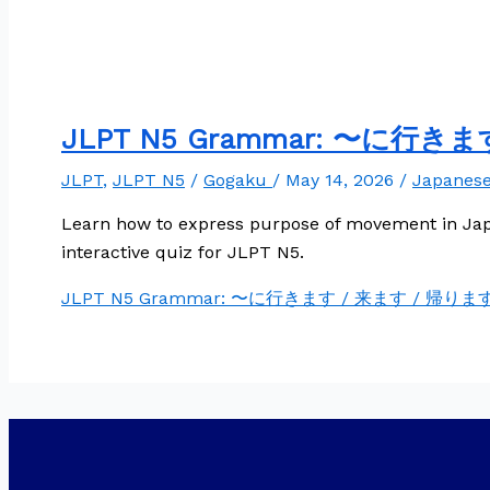
JLPT N5 Grammar: 〜に行き
JLPT
,
JLPT N5
/
Gogaku
/
May 14, 2026
/
Japanes
Learn how to express purpose of movement in 
interactive quiz for JLPT N5.
JLPT N5 Grammar: 〜に行きます / 来ます / 帰りま