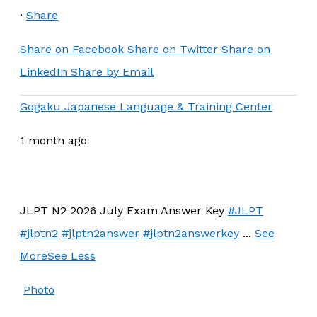
·
Share
Share on Facebook
Share on Twitter
Share on
LinkedIn
Share by Email
Gogaku Japanese Language & Training Center
1 month ago
JLPT N2 2026 July Exam Answer Key
#JLPT
#jlptn2
#jlptn2answer
#jlptn2answerkey
...
See
More
See Less
Photo