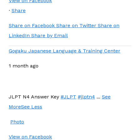
View on Facebook
·
Share
Share on Facebook
Share on Twitter
Share on
LinkedIn
Share by Email
Gogaku Japanese Language & Training Center
1 month ago
JLPT N4 Answer Key
#JLPT
#jlptn4
...
See
More
See Less
Photo
View on Facebook