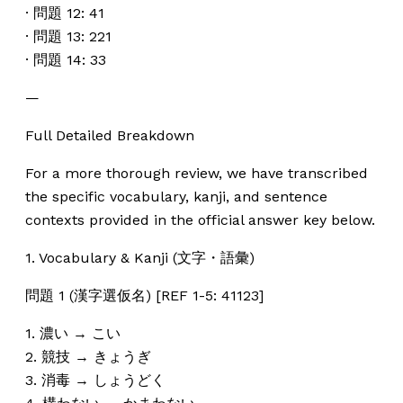
· 問題 12: 41
· 問題 13: 221
· 問題 14: 33
—
Full Detailed Breakdown
For a more thorough review, we have transcribed
the specific vocabulary, kanji, and sentence
contexts provided in the official answer key below.
1. Vocabulary & Kanji (文字・語彙)
問題 1 (漢字選仮名) [REF 1-5: 41123]
1. 濃い → こい
2. 競技 → きょうぎ
3. 消毒 → しょうどく