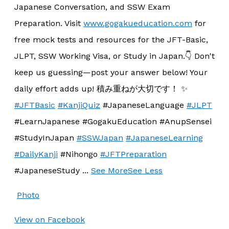
Japanese Conversation, and SSW Exam
Preparation. Visit
www.gogakueducation.com
for
free mock tests and resources for the JFT-Basic,
JLPT, SSW Working Visa, or Study in Japan.
👇 Don't
keep us guessing—post your answer below! Your
daily effort adds up! 積み重ねが大切です！ ✨
#JFTBasic
#KanjiQuiz
#JapaneseLanguage
#JLPT
#LearnJapanese #GogakuEducation #AnupSensei
#StudyInJapan
#SSWJapan
#JapaneseLearning
#DailyKanji
#Nihongo
#JFTPreparation
#JapaneseStudy
...
See More
See Less
Photo
View on Facebook