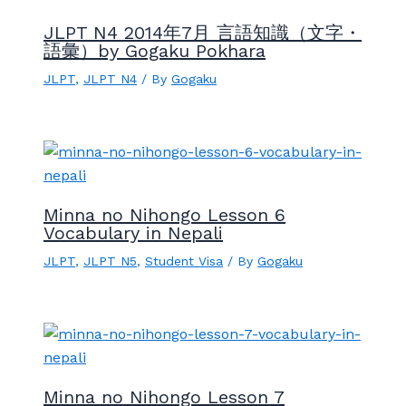
JLPT N4 2014年7月 言語知識（文字・
語彙）by Gogaku Pokhara
JLPT
,
JLPT N4
/ By
Gogaku
Minna no Nihongo Lesson 6
Vocabulary in Nepali
JLPT
,
JLPT N5
,
Student Visa
/ By
Gogaku
Minna no Nihongo Lesson 7