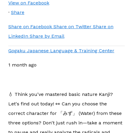
View on Facebook
·
Share
Share on Facebook
Share on Twitter
Share on
LinkedIn
Share by Email
Gogaku Japanese Language & Training Center
1 month ago
💧 Think you've mastered basic nature Kanji?
Let's find out today! 👀 Can you choose the
correct character for 「みず」 (Water) from these
three options? Don't just rush in—take a moment
to pause and really analyze the radicals and