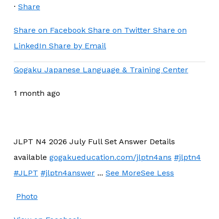
·
Share
Share on Facebook
Share on Twitter
Share on
LinkedIn
Share by Email
Gogaku Japanese Language & Training Center
1 month ago
JLPT N4 2026 July Full Set Answer Details
available
gogakueducation.com/jlptn4ans
#jlptn4
#JLPT
#jlptn4answer
...
See More
See Less
Photo