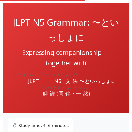
JLPT N5 Grammar: 〜とい
っしょに
Expressing companionship —
“together with”
ジェイエルピーティー
エヌゴ
ぶんぽう
JLPT
N5
文法
〜といっしょに
かいせつ
どうはん
いっしょ
解説
(
同伴
・
一緒
)
Study time: 4–6 minutes