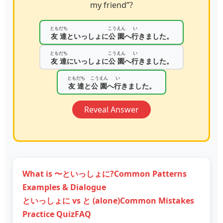
my friend”?
ともだち
こうえん
い
友達
といっしょに
公園
へ
行
きました。
ともだち
こうえん
い
友達
にいっしょに
公園
へ
行
きました。
ともだち
こうえん
い
友達
と
公園
へ
行
きました。
Reveal Answer
What is 〜といっしょに?
Common Patterns
Examples & Dialogue
といっしょに vs と (alone)
Common Mistakes
Practice Quiz
FAQ