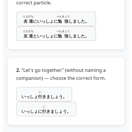
correct particle.
ともだち
べんきょう
友達
にいっしょに
勉強
しました。
ともだち
べんきょう
友達
といっしょに
勉強
しました。
2.
“Let's go together.” (without naming a
companion) — choose the correct form.
い
いっしょ
行
きましょう。
い
いっしょに
行
きましょう。