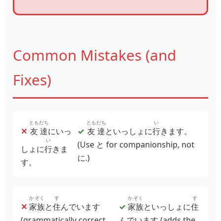
Common Mistakes (and
Fixes)
ともだち
ともだち
い
✕
友達
にいっ
✓
友達
といっしょに
行
きます。
い
(Use と for companionship, not
しょに
行
きま
に.)
す。
かぞく
す
かぞく
す
✕
家族
と
住
んでいます
✓
家族
といっしょに
住
(grammatically correct,
んでいます (adds the