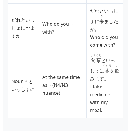
だれといっし
き
だれといっ
ょに
来
ました
Who do you ~
しょに〜ま
か。
with?
すか
Who did you
come with?
しょくじ
食事
といっ
くすり
の
しょに
薬
を
飲
At the same time
みます。
Noun + と
as ~ (N4/N3
I take
いっしょに
nuance)
medicine
with my
meal.