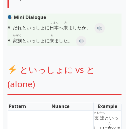
Mini Dialogue
にほん
き
A:
だれといっしょに
日本
へ
来
ましたか。
かぞく
き
B:
家族
といっしょに
来
ました。
といっしょに vs と
(alone)
Pattern
Nuance
Example
ともだち
友達
といっ
た
しょに
食
べま