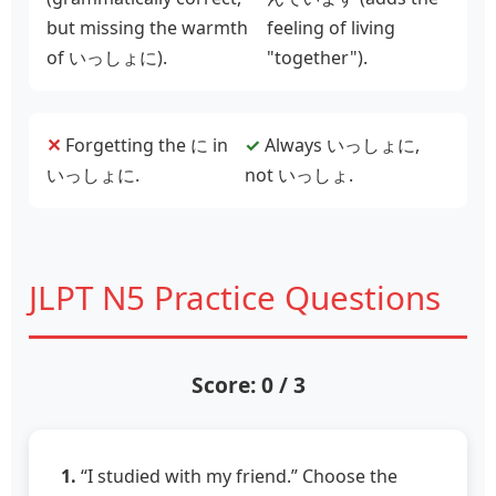
but missing the warmth
feeling of living
of いっしょに).
"together").
✕
Forgetting the に in
✓
Always いっしょに,
いっしょに.
not いっしょ.
JLPT N5 Practice Questions
Score: 0 / 3
1.
“I studied with my friend.” Choose the