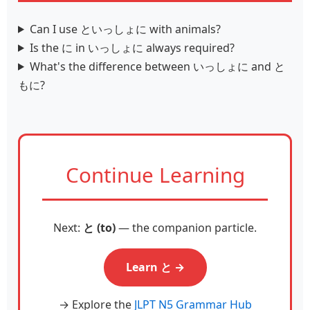
Can I use といっしょに with animals?
Is the に in いっしょに always required?
What's the difference between いっしょに and と
もに?
Continue Learning
Next:
と (to)
— the companion particle.
Learn と →
→ Explore the
JLPT N5 Grammar Hub