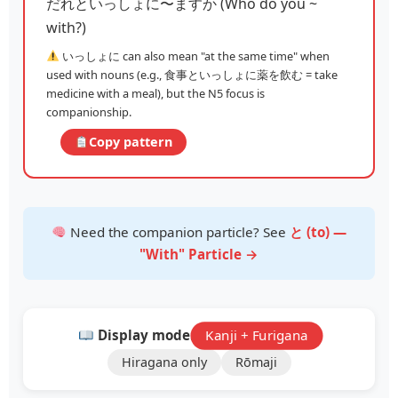
だれといっしょに〜ますか (Who do you ~
with?)
いっしょに can also mean "at the same time" when
used with nouns (e.g., 食事といっしょに薬を飲む = take
medicine with a meal), but the N5 focus is
companionship.
Copy pattern
Need the companion particle? See
と (to) —
"With" Particle →
Display mode:
Kanji + Furigana
Hiragana only
Rōmaji