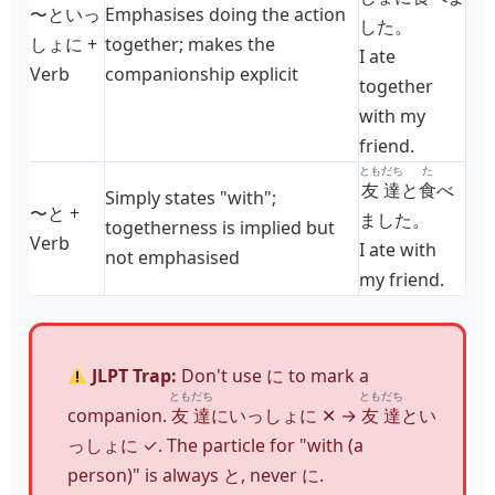
〜といっ
Emphasises doing the action
した。
しょに +
together; makes the
I ate
Verb
companionship explicit
together
with my
friend.
ともだち
た
友達
と
食
べ
Simply states "with";
〜と +
ました。
togetherness is implied but
Verb
I ate with
not emphasised
my friend.
JLPT Trap:
Don't use に to mark a
ともだち
ともだち
companion.
友達
にいっしょに ✕ →
友達
とい
っしょに ✓. The particle for "with (a
person)" is always と, never に.