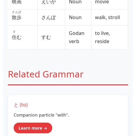
映画
えいが
Noun
movie
さんぽ
散歩
さんぽ
Noun
walk, stroll
す
Godan
to live,
住
む
すむ
verb
reside
Related Grammar
と (to)
Companion particle "with".
Learn more →