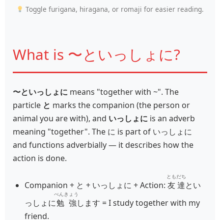
Toggle furigana, hiragana, or romaji for easier reading.
What is 〜といっしょに?
〜といっしょに
means "together with ~". The
particle
と
marks the companion (the person or
animal you are with), and
いっしょに
is an adverb
meaning "together". The に is part of いっしょに
and functions adverbially — it describes how the
action is done.
ともだち
Companion + と + いっしょに + Action:
友達
とい
べんきょう
っしょに
勉強
します = I study together with my
friend.