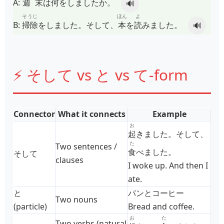
A:
週末
は
何
をしましたか。
🔊
そうじ
ほん
よ
B:
掃除
をしました。そして、
本
を
読
みました。
🔊
⚡ そして vs と vs て‑form
Connector
What it connects
Example
お
起
きました。そして、
た
Two sentences /
食
べました。
そして
clauses
I woke up. And then I
ate.
と
パンとコーヒー
Two nouns
(particle)
Bread and coffee.
お
た
Two verbs (natural