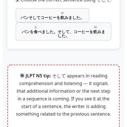
の
パンそしてコーヒーを
飲
みました。
た
の
パンを
食
べました。そして、コーヒーを
飲
みま
した。
🎯 JLPT N5 tip:
そして appears in reading
comprehension and listening — it signals
that additional information or the next step
in a sequence is coming. If you see it at the
start of a sentence, the writer is adding
something related to the previous sentence.