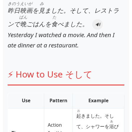
きのう
えいが
み
昨日
映画
を
見
ました。そして、レストラ
ばん
た
ンで
晩
ごはんを
食
べました。
🔊
Yesterday I watched a movie. And then I
ate dinner at a restaurant.
⚡ How to Use そして
Use
Pattern
Example
お
起
きました。そし
あ
Action
て、シャワーを
浴
び