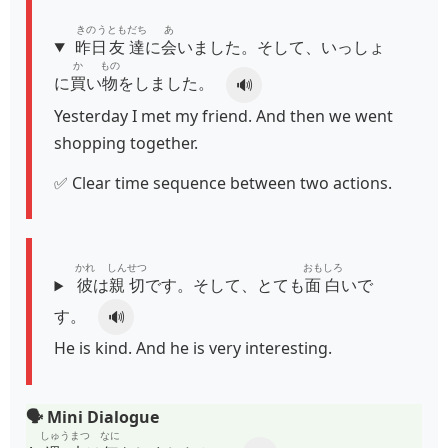
きのう
ともだち
あ
昨日
友達
に
会
いました。そして、いっしょ
か
もの
に
買
い
物
をしました。
🔊
Yesterday I met my friend. And then we went
shopping together.
✅ Clear time sequence between two actions.
かれ
しんせつ
おもしろ
彼
は
親切
です。そして、とても
面白
いで
す。
🔊
He is kind. And he is very interesting.
🗣️ Mini Dialogue
しゅうまつ
なに