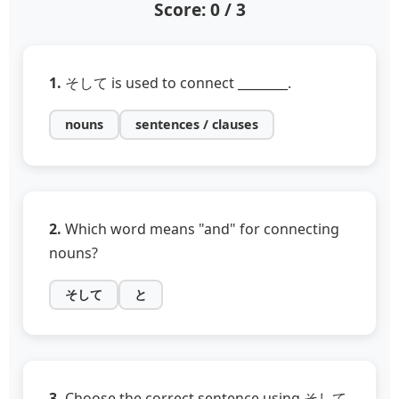
Score: 0 / 3
1.
そして is used to connect ________.
nouns
sentences / clauses
2.
Which word means "and" for connecting
nouns?
そして
と
3.
Choose the correct sentence using そして.