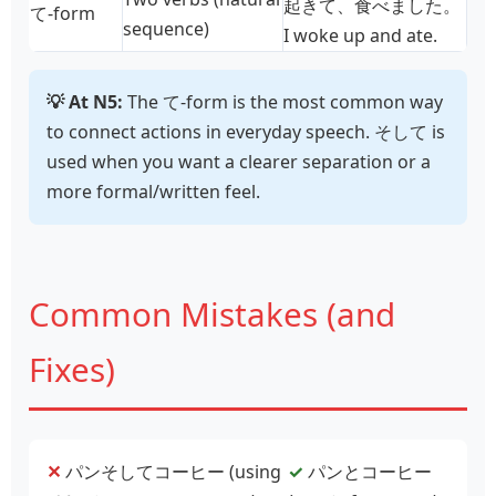
起
きて、
食
べました。
て‑form
sequence)
I woke up and ate.
💡 At N5:
The て‑form is the most common way
to connect actions in everyday speech. そして is
used when you want a clearer separation or a
more formal/written feel.
Common Mistakes (and
Fixes)
✕
パンそしてコーヒー (using
✓
パンとコーヒー