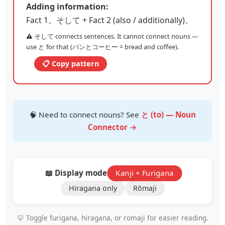
Adding information:
Fact 1。そして + Fact 2 (also / additionally)。
⚠️ そして connects sentences. It cannot connect nouns —
use と for that (パンとコーヒー = bread and coffee).
📋 Copy pattern
🧠 Need to connect nouns? See
と (to) — Noun
Connector →
📖 Display mode:
Kanji + Furigana
Hiragana only
Rōmaji
💡 Toggle furigana, hiragana, or romaji for easier reading.