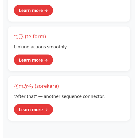
Learn more →
て形 (te‑form)
Linking actions smoothly.
Learn more →
それから (sorekara)
"After that" — another sequence connector.
Learn more →