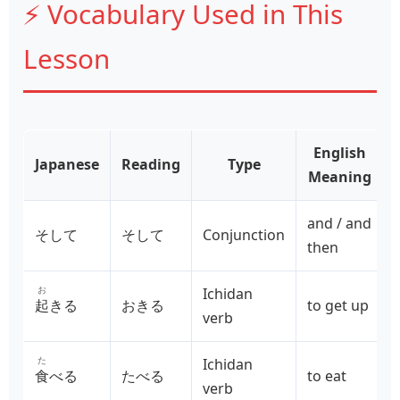
⚡ Vocabulary Used in This
Lesson
English
Japanese
Reading
Type
Meaning
and / and
そして
そして
Conjunction
then
お
Ichidan
起
きる
おきる
to get up
verb
た
Ichidan
食
べる
たべる
to eat
verb