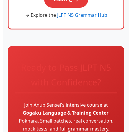
→ Explore the
JLPT N5 Grammar Hub
Ready to Pass JLPT N5
with Confidence?
Join Anup Sensei's intensive course at
Gogaku Language & Training Center
,
Pokhara. Small batches, real conversation,
mock tests, and full grammar mastery.