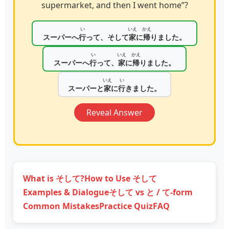
supermarket, and then I went home”?
い
いえ
かえ
スーパーへ
行
って、そして
家
に
帰
りました。
い
いえ
かえ
スーパーへ
行
って、
家
に
帰
りました。
いえ
い
スーパーと
家
に
行
きました。
Reveal Answer
What is そして?
How to Use そして
Examples & Dialogue
そして vs と / て‑form
Common Mistakes
Practice Quiz
FAQ