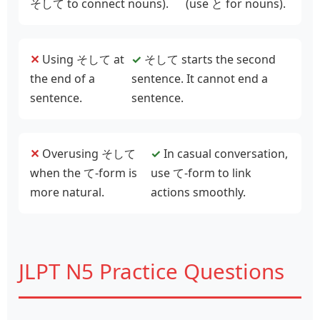
そして to connect nouns).
(use と for nouns).
✕
Using そして at
✓
そして starts the second
the end of a
sentence. It cannot end a
sentence.
sentence.
✕
Overusing そして
✓
In casual conversation,
when the て‑form is
use て‑form to link
more natural.
actions smoothly.
JLPT N5 Practice Questions