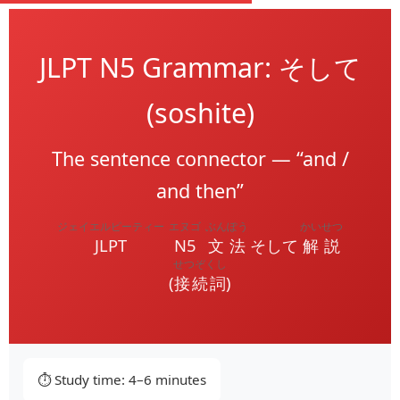
JLPT N5 Grammar: そして
(soshite)
The sentence connector — “and /
and then”
ジェイエルピーティー
エヌゴ
ぶんぽう
かいせつ
JLPT
N5
文法
そして
解説
せつぞくし
(
接続詞
)
⏱️ Study time: 4–6 minutes