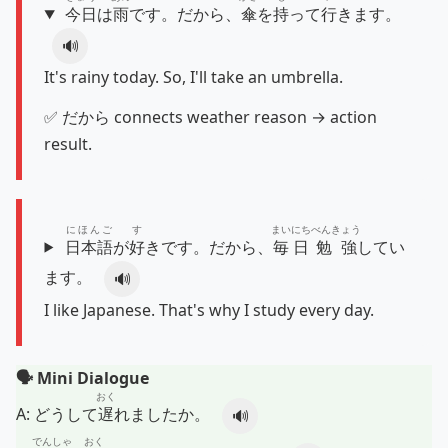
今日
は
雨
です。だから、
傘
を
持
って
行
きます。
🔊
It's rainy today. So, I'll take an umbrella.
✅ だから connects weather reason → action
result.
にほんご
す
まいにち
べんきょう
日本語
が
好
きです。だから、
毎日
勉強
してい
ます。
🔊
I like Japanese. That's why I study every day.
🗣️ Mini Dialogue
おく
A:
どうして
遅
れましたか。
🔊
でんしゃ
おく