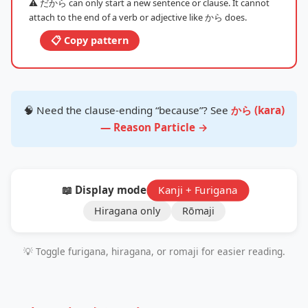
⚠️ だから can only start a new sentence or clause. It cannot
attach to the end of a verb or adjective like から does.
📋 Copy pattern
🧠 Need the clause‑ending “because”? See
から (kara)
— Reason Particle →
📖 Display mode:
Kanji + Furigana
Hiragana only
Rōmaji
💡 Toggle furigana, hiragana, or romaji for easier reading.