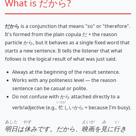
What is だから?
だから
is a conjunction that means "so" or "therefore".
It's formed from the plain copula だ + the reason
particle から, but it behaves as a single fixed word that
starts a new sentence. It tells the listener that what
follows is the logical result of what was just said.
Always at the beginning of the result sentence.
Works with any politeness level — the reason
sentence can be casual or polite.
Do not confuse with から attached directly to a
いそが
verb/adjective (e.g.,
忙
しいから = because I'm busy).
あした
やす
えいが
み
い
明日
は
休
みです。だから、
映画
を
見
に
行
き