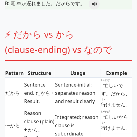
B:
電車
が
遅
れました。だからです。
🔊
⚡ だから vs から
(clause‑ending) vs なので
Pattern
Structure
Usage
Example
いそが
Sentence
Sentence‑initial;
忙
しいで
だから
end. だから +
separates reason
す。だから、
い
Result.
and result clearly
行
けません。
いそが
Reason
忙
しいから、
Integrated; reason
clause (plain)
い
〜から
clause is
行
けません。
+ から、
subordinate