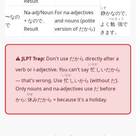
Result
しず
Na‑adj/Noun
For na‑adjectives
静
かなので、
〜なの
べんきょう
+ なので、
and nouns (polite
よく
勉強
で
で
Result
version of だから)
きます。
⚠️ JLPT Trap:
Don't use だから directly after a
いそが
verb or i‑adjective. You can't say
忙
しいだから
いそが
— that's wrong. Use
忙
しいから (without だ).
Only nouns and na‑adjectives use だ before
やす
から:
休
みだから = because it's a holiday.