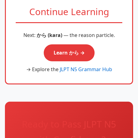
Continue Learning
Next:
から (kara)
— the reason particle.
Learn から →
→ Explore the
JLPT N5 Grammar Hub
Ready to Pass JLPT N5