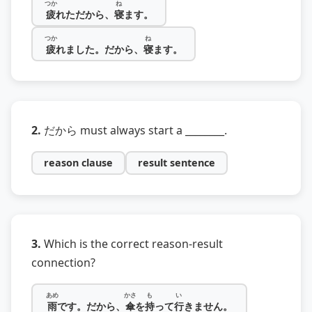
つか
ね
疲
れただから、
寝
ます。
つか
ね
疲
れました。だから、
寝
ます。
2.
だから must always start a ________.
reason clause
result sentence
3.
Which is the correct reason‑result
connection?
あめ
かさ
も
い
雨
です。だから、
傘
を
持
って
行
きません。