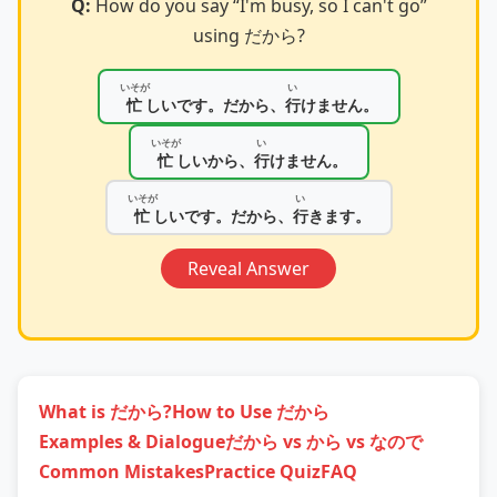
Q:
How do you say “I'm busy, so I can't go”
using だから?
いそが
い
忙
しいです。だから、
行
けません。
いそが
い
忙
しいから、
行
けません。
いそが
い
忙
しいです。だから、
行
きます。
Reveal Answer
What is だから?
How to Use だから
Examples & Dialogue
だから vs から vs なので
Common Mistakes
Practice Quiz
FAQ