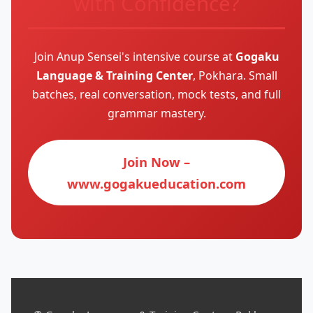
with Confidence?
Join Anup Sensei's intensive course at
Gogaku
Language & Training Center
, Pokhara. Small
batches, real conversation, mock tests, and full
grammar mastery.
Join Now –
www.gogakueducation.com