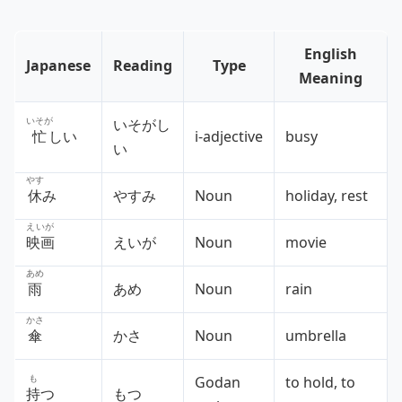
English
Japanese
Reading
Type
Meaning
いそが
いそがし
忙
しい
i‑adjective
busy
い
やす
休
み
やすみ
Noun
holiday, rest
えいが
映画
えいが
Noun
movie
あめ
雨
あめ
Noun
rain
かさ
傘
かさ
Noun
umbrella
も
Godan
to hold, to
持
つ
もつ