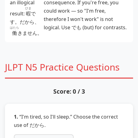
an illogical
consequence. If you're free, you
ひま
could work — so "I'm free,
result:
暇
で
therefore I won't work" is not
す。だから、
logical. Use でも (but) for contrasts.
はたら
働
きません。
JLPT N5 Practice Questions
Score: 0 / 3
1.
“I'm tired, so I'll sleep.” Choose the correct
use of だから.