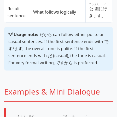
こうえん
い
Result
公園
に
行
What follows logically
sentence
きます。
💡 Usage note:
だから can follow either polite or
casual sentences. If the first sentence ends with で
す/ます, the overall tone is polite. If the first
sentence ends with だ (casual), the tone is casual.
For very formal writing, ですから is preferred.
Examples & Mini Dialogue
きょう
あめ
かさ
も
い