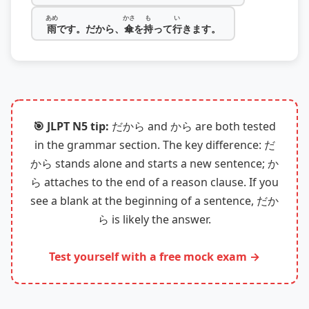
あめ
かさ
も
い
雨
です。だから、
傘
を
持
って
行
きます。
🎯 JLPT N5 tip:
だから and から are both tested
in the grammar section. The key difference: だ
から stands alone and starts a new sentence; か
ら attaches to the end of a reason clause. If you
see a blank at the beginning of a sentence, だか
ら is likely the answer.
Test yourself with a free mock exam →