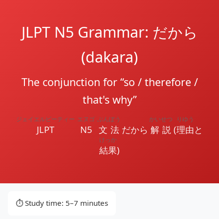
JLPT N5 Grammar: だから
(dakara)
The conjunction for “so / therefore /
that's why”
ジェイエルピーティー
エヌゴ
ぶんぽう
かいせつ
りゆう
JLPT
N5
文法
だから
解説
(
理由
と
けっか
結果
)
⏱️ Study time: 5–7 minutes