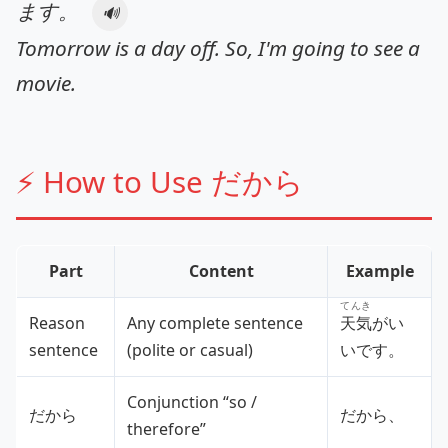
ます。
🔊
Tomorrow is a day off. So, I'm going to see a
movie.
⚡ How to Use だから
Part
Content
Example
てんき
Reason
Any complete sentence
天気
がい
sentence
(polite or casual)
いです。
Conjunction “so /
だから
だから、
therefore”