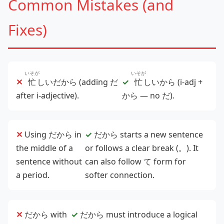
Common Mistakes (and
Fixes)
いそが
いそが
✕
忙
しいだから (adding だ
✓
忙
しいから (i‑adj +
after i‑adjective).
から — no だ).
✕
Using だから in
✓
だから starts a new sentence
the middle of a
or follows a clear break (。). It
sentence without
can also follow て form for
a period.
softer connection.
✕
だから with
✓
だから must introduce a logical