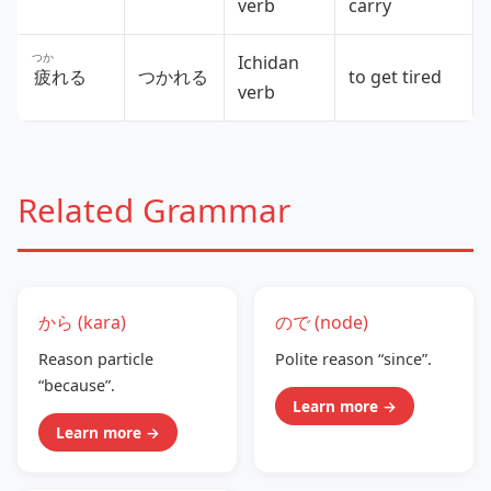
verb
carry
つか
Ichidan
疲
れる
つかれる
to get tired
verb
Related Grammar
から (kara)
ので (node)
Reason particle
Polite reason “since”.
“because”.
Learn more →
Learn more →