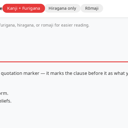
e:
Kanji + Furigana
Hiragana only
Rōmaji
urigana, hiragana, or romaji for easier reading.
 a quotation marker — it marks the clause before it as wha
orm.
liefs.