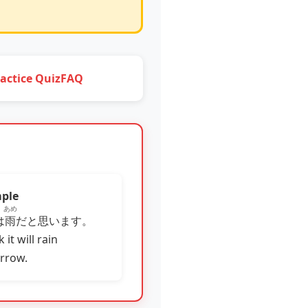
actice Quiz
FAQ
ple
あめ
は
雨
だと思います。
k it will rain
rrow.