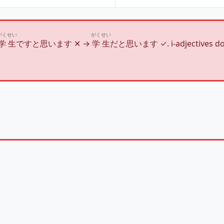
がくせい
がくせい
学生
ですと思います ✕ →
学生
だと思います ✓. i‑adjectives 