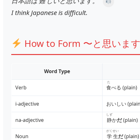
日本語
は
難
しいと思います。
I think Japanese is difficult.
How to Form 〜と思いま
Word Type
た
Verb
食
べる (plain)
i‑adjective
おいしい (plain
しず
na‑adjective
静
か
だ
(plain)
がくせい
Noun
学生
だ
(plain)