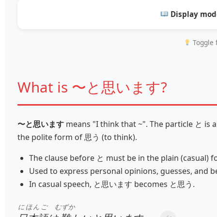
Display mod
Toggle f
What is 〜と思います?
〜と思います
means "I think that ~". The particle と is
the polite form of 思う (to think).
The clause before と must be in the plain (casual) f
Used to express personal opinions, guesses, and be
In casual speech, と思います becomes と思う.
にほんご
むずか