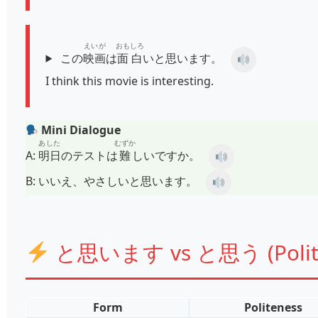
えいが
おもしろ
この
映画
は
面白
いと思います。
I think this movie is interesting.
Mini Dialogue
あした
むずか
A:
明日
のテストは
難
しいですか。
B:
いいえ、やさしいと思います。
と思います vs と思う (Polite 
Form
Politeness