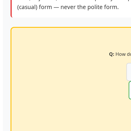
(casual) form — never the polite form.
Q:
How do 