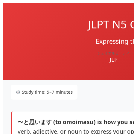
JLPT N
Expressing t
ジェイエルピーティー
JLPT
Study time: 5–7 minutes
〜と思います (to omoimasu) is how you say “
verb, adjective, or noun to express your op