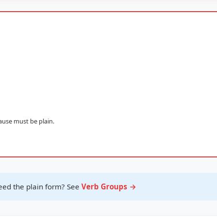
use must be plain.
ed the plain form? See
Verb Groups →