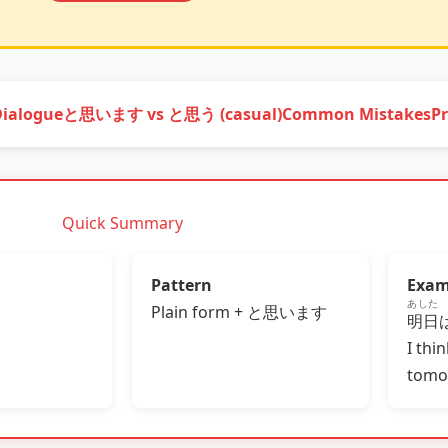
Dialogue
と思います vs と思う (casual)
Common Mistakes
Pr
Quick Summary
Pattern
Exam
あした
Plain form + と思います
明日
I thin
tomo