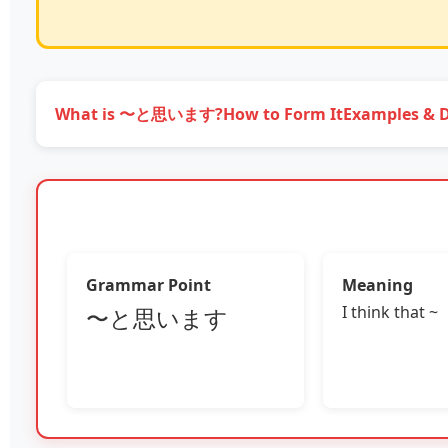
What is 〜と思います?
How to Form It
Examples & 
Grammar Point
Meaning
I think that ~
〜と思います