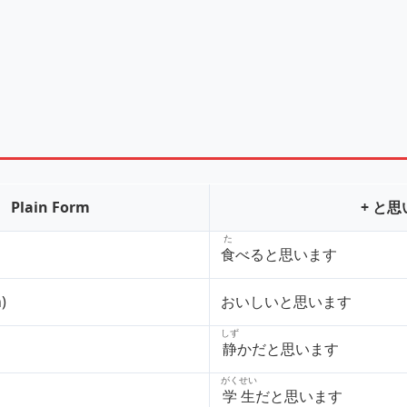
す
Plain Form
+ と
た
食
べると思います
)
おいしいと思います
しず
静
かだと思います
がくせい
学生
だと思います