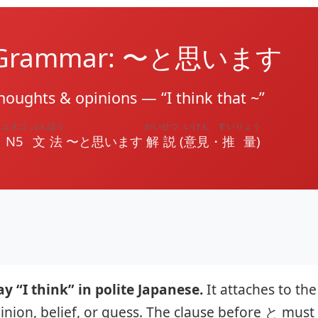
5 Grammar: 〜と思います
houghts & opinions — “I think that ~”
エヌゴ
ぶんぽう
かいせつ
いけん
すいりょう
N5
文法
〜と思います
解説
(
意見
・
推量
)
I think” in polite Japanese.
It attaches to the
inion, belief, or guess. The clause before と must 