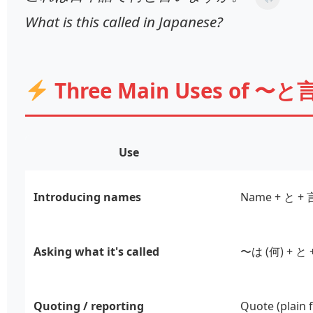
What is this called in Japanese?
Three Main Uses of 
Use
Introducing names
Name + と 
Asking what it's called
〜は (何) + 
Quoting / reporting
Quote (plai