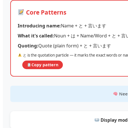
Core Patterns
Introducing name:
Name + と + 言います
What it's called:
Noun + は + Name/Word + と +
Quoting:
Quote (plain form) + と + 言います
と is the quotation particle — it marks the exact words or na
Copy pattern
Need
Display mod