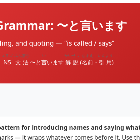
5 Grammar: 〜と言います
ing, and quoting — “is called / says”
エヌゴ
ぶんぽう
い
かいせつ
なまえ
いんよう
N5
文法
〜と
言
います
解説
(
名前
・
引用
)
ttern for introducing names and saying what
marks — it wraps whatever comes before it. Use th