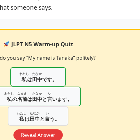
t what someone says.
JLPT N5 Warm-up Quiz
o you say “My name is Tanaka” politely?
わたし
たなか
私
は
田中
です。
わたし
なまえ
たなか
い
私
の
名前
は
田中
と
言
います。
わたし
たなか
い
私
は
田中
と
言
う。
Reveal Answer