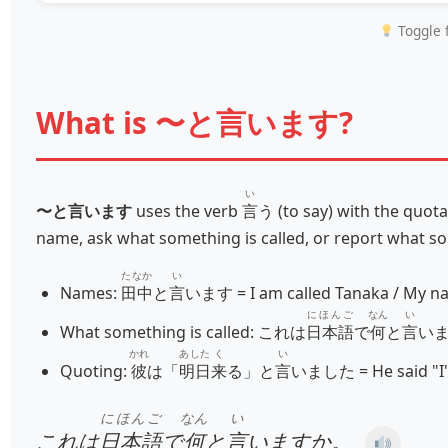
Toggle f
What is 〜と言います?
い
〜と言います
uses the verb
言
う (to say) with the quota
name, ask what something is called, or report what s
たなか
い
Names:
田中
と
言
います = I am called Tanaka / My na
にほんご
なん
い
What something is called: これは
日本語
で
何
と
言
います
かれ
あした
く
い
Quoting:
彼
は「
明日
来
る」と
言
いました = He said "I'
にほんご
なん
い
これは
日本語
で
何
と
言
いますか。