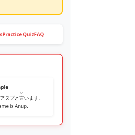
s
Practice Quiz
FAQ
ple
い
はアヌプと
言
います。
ame is Anup.