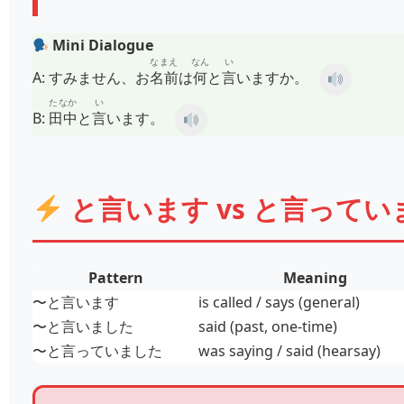
Mini Dialogue
なまえ
なん
い
A:
すみません、お
名前
は
何
と
言
いますか。
たなか
い
B:
田中
と
言
います。
と言います vs と言ってい
Pattern
Meaning
〜と言います
is called / says (general)
〜と言いました
said (past, one-time)
〜と言っていました
was saying / said (hearsay)