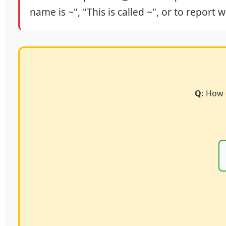
name is ~", "This is called ~", or to repor
Q:
How d