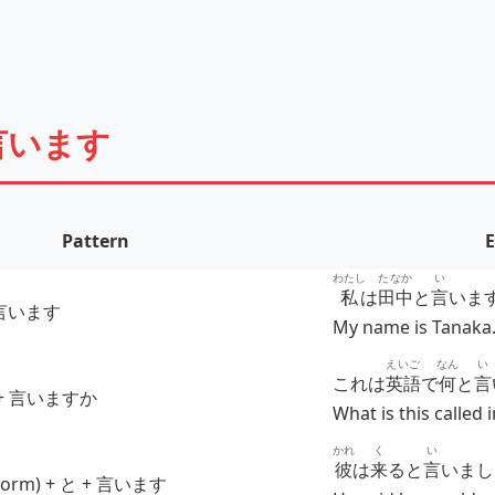
〜と言います
Pattern
わたし
たなか
い
私
は
田中
と
言
いま
+ 言います
My name is Tanaka
えいご
なん
い
これは
英語
で
何
と
言
と + 言いますか
What is this called 
かれ
く
い
彼
は
来
ると
言
いまし
n form) + と + 言います