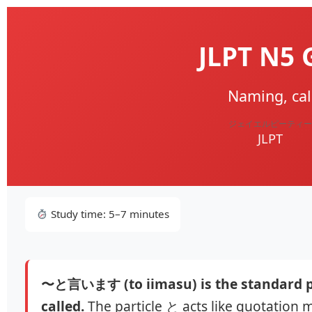
JLPT N
Naming, call
ジェイエルピーティー
JLPT
Study time: 5–7 minutes
〜と言います (to iimasu) is the standard pa
called.
The particle と acts like quotation 