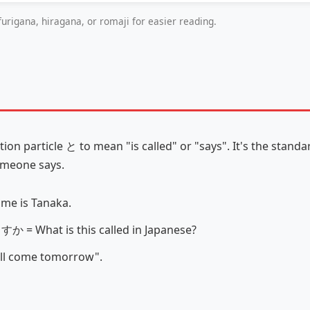
urigana, hiragana, or romaji for easier reading.
tion particle と to mean "is called" or "says". It's the stand
omeone says.
me is Tanaka.
か = What is this called in Japanese?
ll come tomorrow".