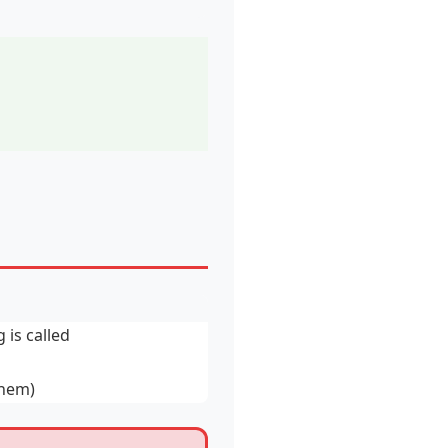
 is called
them)