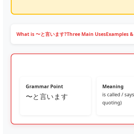
What is 〜と言います?
Three Main Uses
Examples &
Grammar Point
Meaning
is called / sa
〜と言います
quoting)