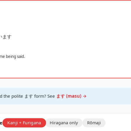
 言います
me being said.
 the polite ます form? See
ます (masu) →
e:
Kanji + Furigana
Hiragana only
Rōmaji