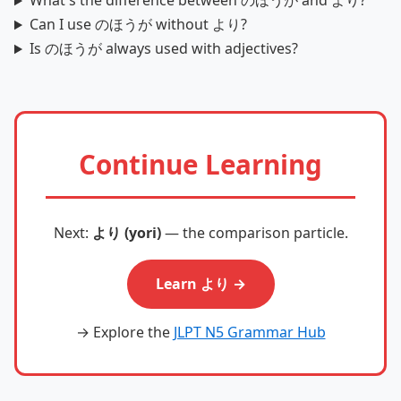
What's the difference between のほうが and より?
Can I use のほうが without より?
Is のほうが always used with adjectives?
Continue Learning
Next:
より (yori)
— the comparison particle.
Learn より →
→ Explore the
JLPT N5 Grammar Hub