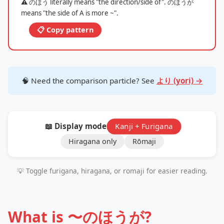
⚠️ のほう literally means "the direction/side of". のほうが
means "the side of A is more ~".
📋 Copy pattern
🧠 Need the comparison particle? See
より (yori) →
📖 Display mode:
Kanji + Furigana
Hiragana only
Rōmaji
💡 Toggle furigana, hiragana, or romaji for easier reading.
What is 〜のほうが?