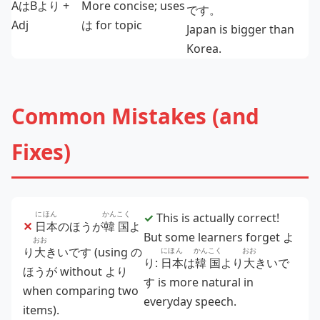
AはBより +
More concise; uses
です。
Adj
は for topic
Japan is bigger than
Korea.
Common Mistakes (and
Fixes)
にほん
かんこく
✓
This is actually correct!
✕
日本
のほうが
韓国
よ
But some learners forget よ
おお
り
大
きいです (using の
にほん
かんこく
おお
り:
日本
は
韓国
より
大
きいで
ほうが without より
す is more natural in
when comparing two
everyday speech.
items).