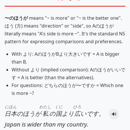
〜のほうが
means "~ is more" or "~ is the better one".
ほう (方) means "direction" or "side", so Aのほうが
literally means "A's side is more ~". It's the standard N5
pattern for expressing comparisons and preferences.
With より: AのほうがBより大きいです = A is bigger
than B.
Without より (implied comparison): Aのほうがいいで
す = A is better (than the alternatives).
For questions: どちらのほうが〜ですか = Which one
is more ~?
にほん
わたし
くに
ひろ
日本
のほうが
私
の
国
より
広
いです。
🔊
Japan is wider than my country.