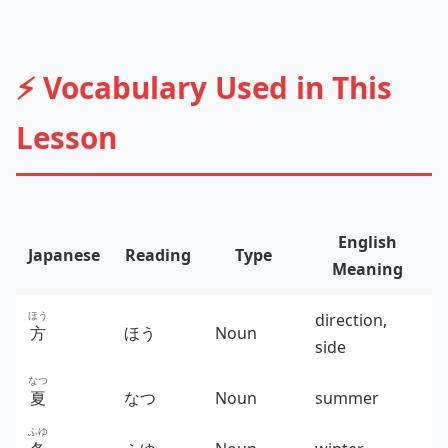
⚡ Vocabulary Used in This
Lesson
English
Japanese
Reading
Type
Meaning
ほう
direction,
方
ほう
Noun
side
なつ
夏
なつ
Noun
summer
ふゆ