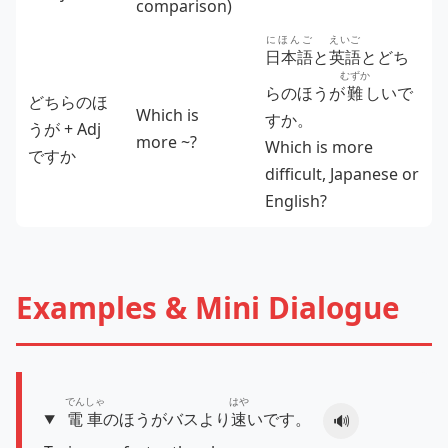
comparison)
にほんご
えいご
日本語
と
英語
とどち
むずか
らのほうが
難
しいで
どちらのほ
Which is
すか。
うが + Adj
more ~?
Which is more
ですか
difficult, Japanese or
English?
Examples & Mini Dialogue
でんしゃ
はや
電車
のほうがバスより
速
いです。
🔊