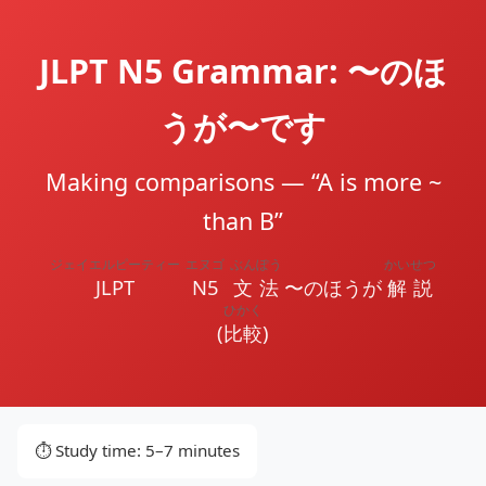
JLPT N5 Grammar: 〜のほ
うが〜です
Making comparisons — “A is more ~
than B”
ジェイエルピーティー
エヌゴ
ぶんぽう
かいせつ
JLPT
N5
文法
〜のほうが
解説
ひかく
(
比較
)
⏱️ Study time: 5–7 minutes