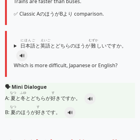
Trains are faster than buses.
✅ Classic AのほうがBより comparison.
にほんご
えいご
むずか
日本語
と
英語
とどちらのほうが
難
しいですか。
🔊
Which is more difficult, Japanese or English?
🗣️ Mini Dialogue
なつ
ふゆ
す
A:
夏
と
冬
とどちらが
好
きですか。
🔊
なつ
す
B:
夏
のほうが
好
きです。
🔊