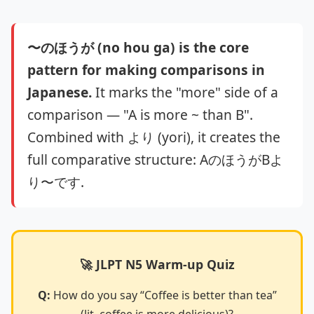
〜のほうが (no hou ga) is the core
pattern for making comparisons in
Japanese.
It marks the "more" side of a
comparison — "A is more ~ than B".
Combined with より (yori), it creates the
full comparative structure: AのほうがBよ
り〜です.
🚀 JLPT N5 Warm-up Quiz
Q:
How do you say “Coffee is better than tea”
(lit. coffee is more delicious)?