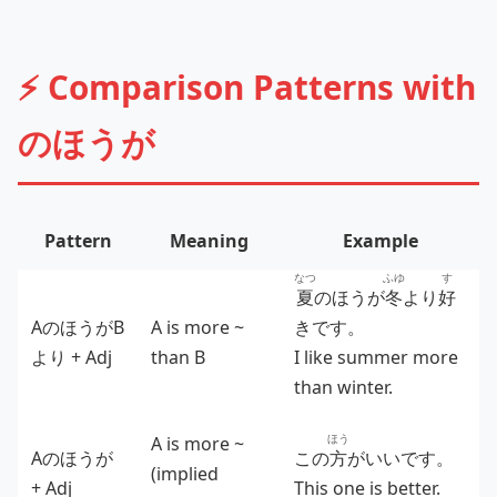
⚡ Comparison Patterns with
のほうが
Pattern
Meaning
Example
なつ
ふゆ
す
夏
のほうが
冬
より
好
AのほうがB
A is more ~
きです。
より + Adj
than B
I like summer more
than winter.
ほう
A is more ~
Aのほうが
この
方
がいいです。
(implied
+ Adj
This one is better.