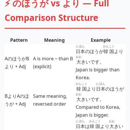
⚡ のほうが vs より — Full
Comparison Structure
Pattern
Meaning
Example
にほん
かんこく
日本
のほうが
韓国
より
おお
AのほうがB
A is more ~ than B
大
きいです。
より + Adj
(explicit)
Japan is bigger than
Korea.
かんこく
にほん
韓国
より
日本
のほうが
おお
BよりAのほ
Same meaning,
大
きいです。
うが + Adj
reversed order
Compared to Korea,
Japan is bigger.
にほん
かんこく
おお
日本
は
韓国
より
大
きい