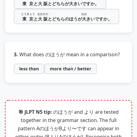
東京
と
大阪
とどちらが
大
きいですか。
とうきょう
おおさか
おお
東京
と
大阪
とどちらのほうが
大
きいですか。
3.
What does のほうが mean in a comparison?
less than
more than / better
🎯 JLPT N5 tip:
のほうが and より are tested
together in the grammar section. The full
pattern AのほうがBより〜です can appear in
either order (BよりAのほうが). Recognise both