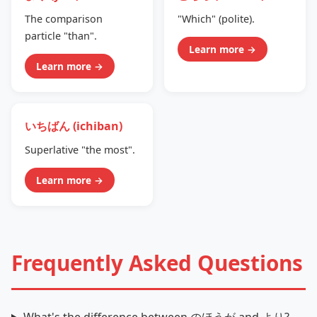
The comparison
"Which" (polite).
particle "than".
Learn more →
Learn more →
いちばん (ichiban)
Superlative "the most".
Learn more →
Frequently Asked Questions