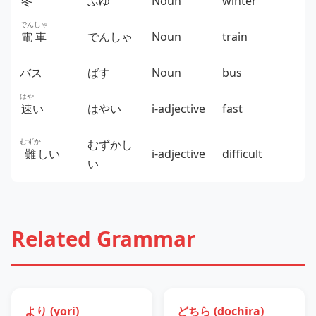
冬
ふゆ
Noun
winter
でんしゃ
電車
でんしゃ
Noun
train
バス
ばす
Noun
bus
はや
速
い
はやい
i‑adjective
fast
むずか
むずかし
難
しい
i‑adjective
difficult
い
Related Grammar
より (yori)
どちら (dochira)