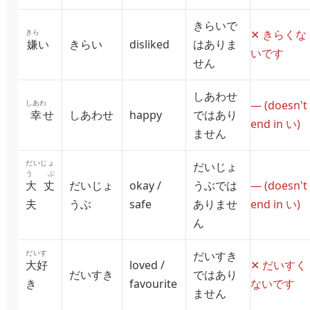
きらいで
きら
✕ きらくな
嫌
い
きらい
disliked
はありま
いです
せん
しあわせ
しあわ
— (doesn't
幸
せ
しあわせ
happy
ではあり
end in い)
ません
だいじょ
だいじょ
うぶ
大丈
だいじょ
okay /
うぶでは
— (doesn't
夫
うぶ
safe
ありませ
end in い)
ん
だいす
だいすき
大好
loved /
✕ だいすく
だいすき
ではあり
き
favourite
ないです
ません