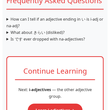
Frequently Asked Questions
How can I tell if an adjective ending in い is i‑adj or
na‑adj?
What about きらい (disliked)?
Is です ever dropped with na‑adjectives?
Continue Learning
Next:
i‑adjectives
— the other adjective
group.