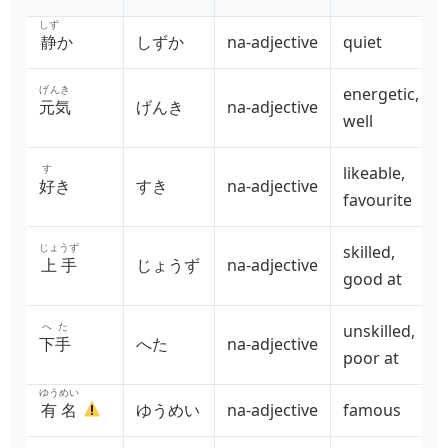
しず
静
か
しずか
na‑adjective
quiet
げんき
energetic,
元気
げんき
na‑adjective
well
す
likeable,
好
き
すき
na‑adjective
favourite
じょうず
skilled,
上手
じょうず
na‑adjective
good at
へた
unskilled,
下手
へた
na‑adjective
poor at
ゆうめい
有名
ゆうめい
na‑adjective
famous