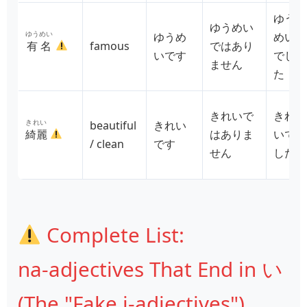
ゆう
ゆうめい
ゆうめい
ゆうめ
めい
有名
famous
ではあり
いです
でし
ません
た
きれいで
きれ
きれい
beautiful
きれい
綺麗
はありま
いで
/ clean
です
せん
した
Complete List:
na‑adjectives That End in い
(The "Fake i‑adjectives")