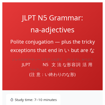
JLPT N5 Grammar:
na‑adjectives
Polite conjugation — plus the tricky
exceptions that end in い but are な
ジェイエルピーティー
エヌゴ
ぶんぽう
けいようし
かつよう
JLPT
N5
文法
な
形容詞
活用
ちゅうい
お
けい
(
注意
：い
終
わりのな
形
)
Study time: 7–10 minutes