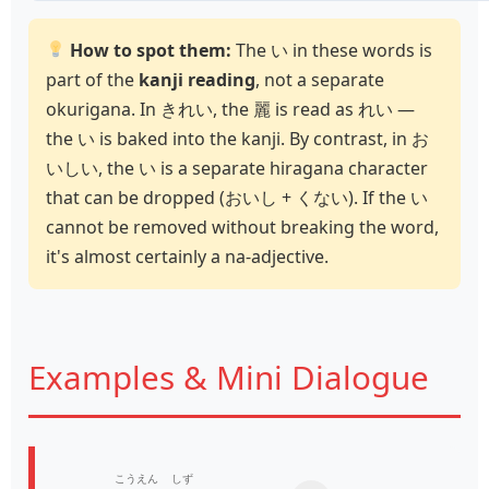
How to spot them:
The い in these words is
part of the
kanji reading
, not a separate
okurigana. In きれい, the 麗 is read as れい —
the い is baked into the kanji. By contrast, in お
いしい, the い is a separate hiragana character
that can be dropped (おいし + くない). If the い
cannot be removed without breaking the word,
it's almost certainly a na‑adjective.
Examples & Mini Dialogue
こうえん
しず