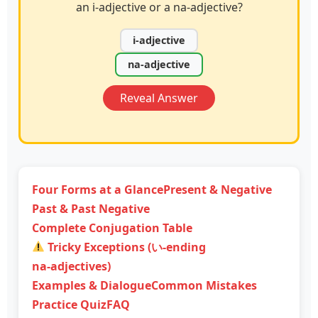
an i‑adjective or a na‑adjective?
i‑adjective
na‑adjective
Reveal Answer
Four Forms at a Glance
Present & Negative
Past & Past Negative
Complete Conjugation Table
Tricky Exceptions (い‑ending
na‑adjectives)
Examples & Dialogue
Common Mistakes
Practice Quiz
FAQ