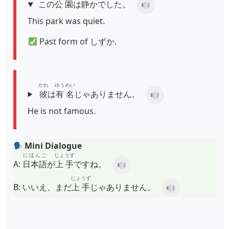
この
公園
は
静
かでした。
This park was quiet.
Past form of しずか.
かれ
ゆうめい
彼
は
有名
じゃありません。
He is not famous.
Mini Dialogue
にほんご
じょうず
A:
日本語
が
上手
ですね。
じょうず
B:
いいえ、まだ
上手
じゃありません。