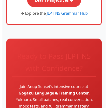
Learn i‑adjectives →
→ Explore the
JLPT N5 Grammar Hub
Ready to Pass JLPT N5
with Confidence?
Join Anup Sensei's intensive course at
Gogaku Language & Training Center
,
Pokhara. Small batches, real conversation,
mock tests, and full grammar mastery.