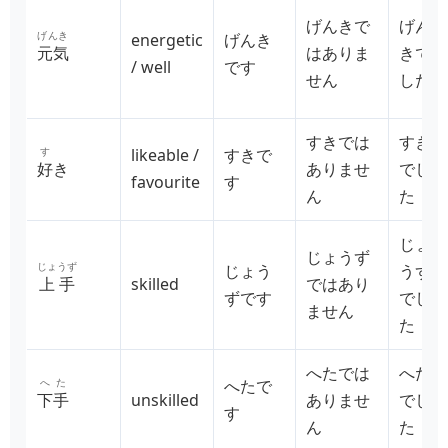
げんきで
げん
げんき
energetic
げんき
元気
はありま
きで
/ well
です
せん
した
すきでは
すき
す
likeable /
すきで
好
き
ありませ
でし
favourite
す
ん
た
じょ
じょうず
じょうず
じょう
うず
上手
skilled
ではあり
ずです
でし
ません
た
へたでは
へた
へた
へたで
下手
unskilled
ありませ
でし
す
ん
た