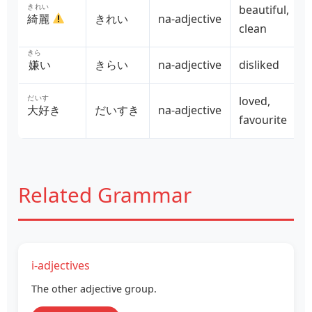
きれい
beautiful,
綺麗
きれい
na‑adjective
clean
きら
嫌
い
きらい
na‑adjective
disliked
だいす
loved,
大好
き
だいすき
na‑adjective
favourite
Related Grammar
i‑adjectives
The other adjective group.