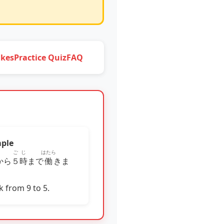
kes
Practice Quiz
FAQ
ple
ごじ
はたら
から
５時
まで
働
きま
k from 9 to 5.