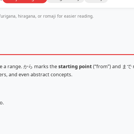
urigana, hiragana, or romaji for easier reading.
ine a range. から marks the
starting point
(“from”) and まで 
bers, and even abstract concepts.
o.