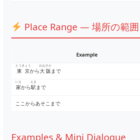
Place Range — 場所の範囲
Example
とうきょう
おおさか
東京
から
大阪
まで
いえ
えき
家
から
駅
まで
ここ
から
あそこ
まで
Examples & Mini Dialogue