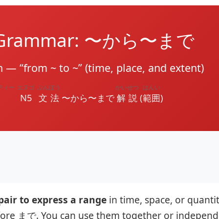
5 Grammar: 〜から〜まで
 — “from ~ to ~” (time, place, and extent)
ティー
エヌゴ
ぶんぽう
かいせつ
はんい
N5
文法
〜から〜まで
解説
(
範囲
)
air to express a range
in time, space, or quantit
fore まで. You can use them together or independ