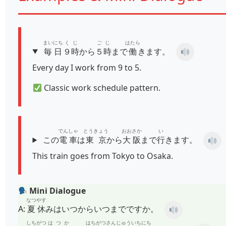
まいにち
くじ
ごじ
はたら
毎日
９時
から
５時
まで
働
きます。
Every day I work from 9 to 5.
Classic work schedule pattern.
でんしゃ
とうきょう
おおさか
い
この
電車
は
東京
から
大阪
まで
行
きます。
This train goes from Tokyo to Osaka.
Mini Dialogue
なつやす
A:
夏休
みはいつからいつまでですか。
しちがつ
はつか
はちがつ
さんじゅういちにち