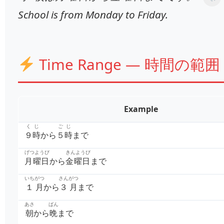
School is from Monday to Friday.
Time Range — 時間の範囲
Example
くじ
ごじ
９時
から
５時
まで
げつようび
きんようび
月曜日
から
金曜日
まで
いちがつ
さんがつ
１月
から
３月
まで
あさ
ばん
朝
から
晩
まで