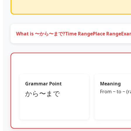
What is 〜から〜まで?
Time Range
Place Range
Exa
Grammar Point
Meaning
From ~ to ~ (
から〜まで