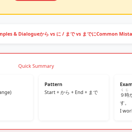
mples & Dialogue
から vs に / まで vs までに
Common Mista
Quick Summary
Pattern
Exam
くじ
range)
Start + から + End + まで
９時
す。
I wor