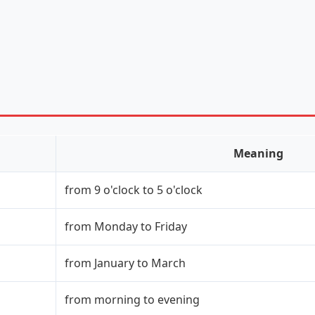
Meaning
from 9 o'clock to 5 o'clock
from Monday to Friday
from January to March
from morning to evening