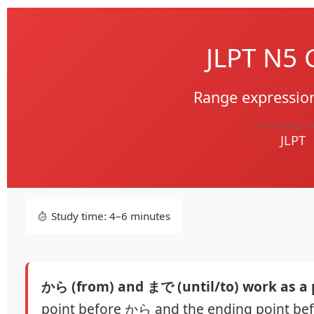
JLPT N
Range expression
ジェイエルピー
JLPT
Study time: 4–6 minutes
から (from) and まで (until/to) work as a p
point before から and the ending point be