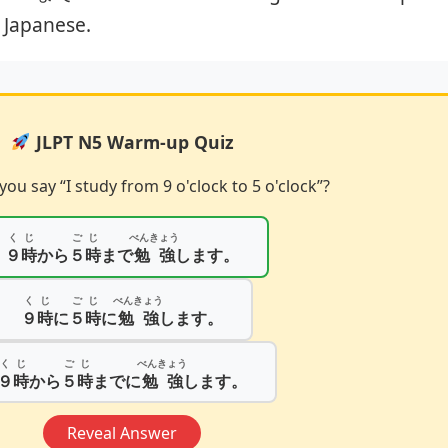
 Japanese.
JLPT N5 Warm-up Quiz
u say “I study from 9 o'clock to 5 o'clock”?
くじ
ごじ
べんきょう
９時
から
５時
まで
勉強
します。
くじ
ごじ
べんきょう
９時
に
５時
に
勉強
します。
くじ
ごじ
べんきょう
９時
から
５時
までに
勉強
します。
Reveal Answer