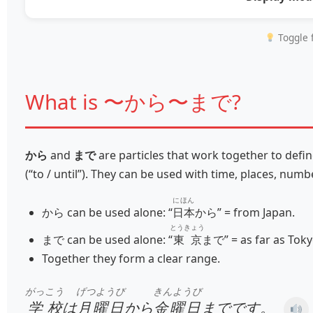
Toggle f
What is 〜から〜まで?
から
and
まで
are particles that work together to def
(“to / until”). They can be used with time, places, num
にほん
から can be used alone: “
日本
から” = from Japan.
とうきょう
まで can be used alone: “
東京
まで” = as far as Toky
Together they form a clear range.
がっこう
げつようび
きんようび
学校
は
月曜日
から
金曜日
までです。