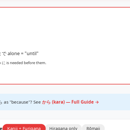
で alone = "until"
o に is needed before them.
 as "because"? See
から (kara) — Full Guide →
e:
Kanji + Furigana
Hiragana only
Rōmaji