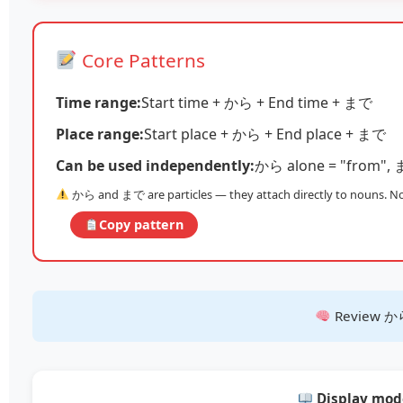
Core Patterns
Time range:
Start time + から + End time + まで
Place range:
Start place + から + End place + まで
Can be used independently:
から alone = "from", ま
から and まで are particles — they attach directly to nouns. N
Copy pattern
Review から
Display mod