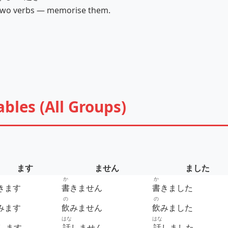
 two verbs — memorise them.
ables (All Groups)
ます
ません
ました
か
か
きます
書
きません
書
きました
の
の
みます
飲
みません
飲
みました
はな
はな
します
話
しません
話
しました