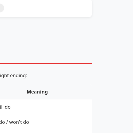
ight ending:
Meaning
ill do
do / won't do