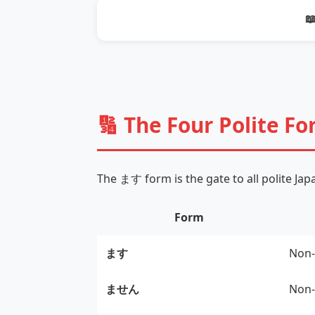

🔢 The Four Polite F
The ます form is the gate to all polite Ja
Form
ます
Non‑
ません
Non‑