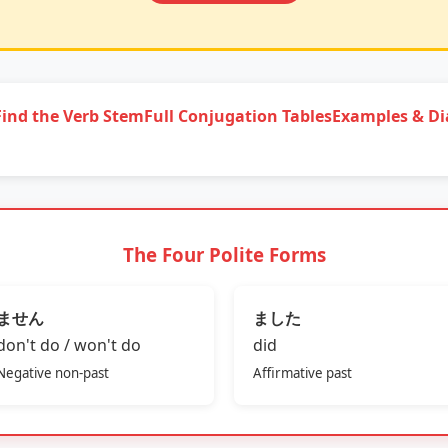
Find the Verb Stem
Full Conjugation Tables
Examples & Di
The Four Polite Forms
ません
ました
don't do / won't do
did
Negative non‑past
Affirmative past