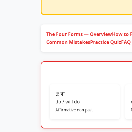
The Four Forms — Overview
How to 
Common Mistakes
Practice Quiz
FAQ
ます
do / will do
Affirmative non‑past