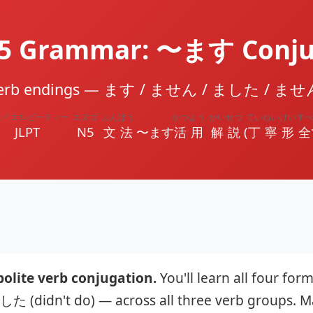
N5 Grammar: 〜ます Conju
 verb endings — ます / ません / ました /
ェイエルピーティー
エヌゴ
ぶんぽう
かつよう
かいせつ
ていねいけい
すべ
JLPT
N5
文法
〜ます
活用
解説
(
丁寧形
全
polite verb conjugation.
You'll learn all four f
 (didn't do) — across all three verb groups. Ma