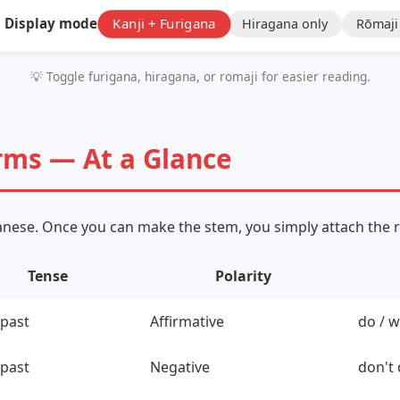
 Display mode:
Kanji + Furigana
Hiragana only
Rōmaji
💡 Toggle furigana, hiragana, or romaji for easier reading.
orms — At a Glance
panese. Once you can make the stem, you simply attach the r
Tense
Polarity
past
Affirmative
do / w
past
Negative
don't 