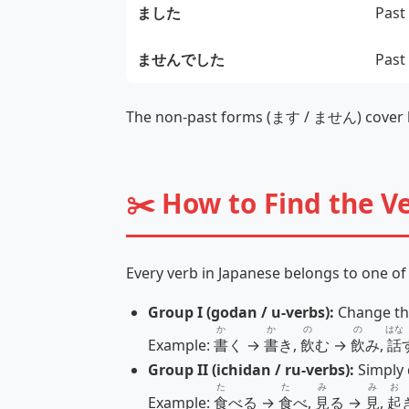
ました
Past
ませんでした
Past
The non‑past forms (ます / ません) cover bo
✂️ How to Find the V
Every verb in Japanese belongs to one of 
Group I (godan / u‑verbs):
Change the
か
か
の
の
はな
Example:
書
く →
書
き,
飲
む →
飲
み,
話
Group II (ichidan / ru‑verbs):
Simply 
た
た
み
み
お
Example:
食
べる →
食
べ,
見
る →
見
,
起