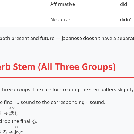
Affirmative
did
Negative
didn't
th present and future — Japanese doesn't have a separat
erb Stem (All Three Groups)
three groups. The rule for creating the stem differs slightl
 final ‑u sound to the corresponding ‑i sound.
はな
す →
話
し
drop the final る.
お
きる →
起
き