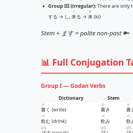
Group III (irregular):
There are only
く
き
する → し,
来
る →
来
(ki)
Stem + ます = polite non‑past 🔑
📊 Full Conjugation T
Group I — Godan Verbs
Dictionary
Stem
か
か
か
書
く (write)
書
き
書
の
の
の
飲
む (drink)
飲
み
飲
はな
はな
はな
話
す (speak)
話
し
話