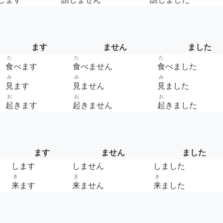
ます
ません
ました
た
た
た
食
べます
食
べません
食
べました
み
み
み
見
ます
見
ません
見
ました
お
お
お
起
きます
起
きません
起
きました
ます
ません
ました
します
しません
しました
き
き
き
来
ます
来
ません
来
ました