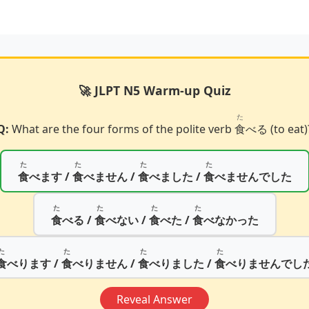
🚀 JLPT N5 Warm-up Quiz
た
Q:
What are the four forms of the polite verb
食
べる (to eat)
た
た
た
た
食
べます /
食
べません /
食
べました /
食
べませんでした
た
た
た
た
食
べる /
食
べない /
食
べた /
食
べなかった
た
た
た
た
食
べります /
食
べりません /
食
べりました /
食
べりませんでし
Reveal Answer