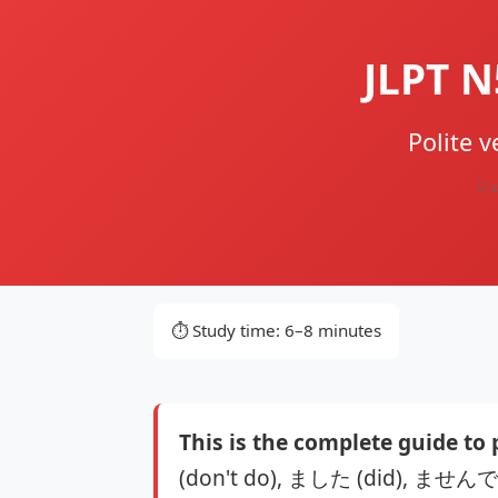
JLPT 
Polite
ジ
⏱️ Study time: 6–8 minutes
This is the complete guide to 
(don't do), ました (did), ませんでした