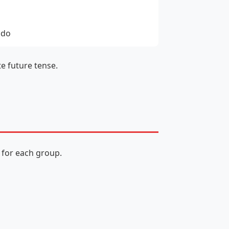
 do
e future tense.
y for each group.