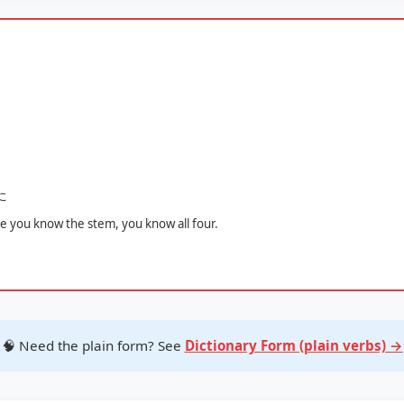
た
ce you know the stem, you know all four.
🧠 Need the plain form? See
Dictionary Form (plain verbs) →