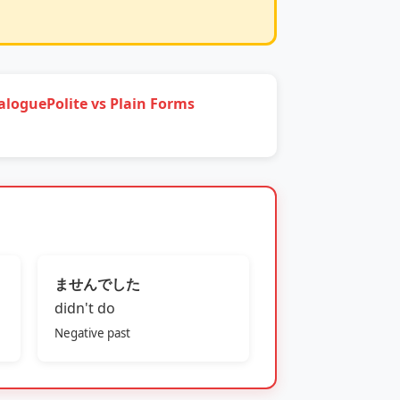
alogue
Polite vs Plain Forms
ませんでした
didn't do
Negative past