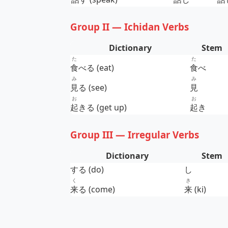
Group II — Ichidan Verbs
Dictionary
Stem
た
た
食
べる (eat)
食
べ
み
み
見
る (see)
見
お
お
起
きる (get up)
起
き
Group III — Irregular Verbs
Dictionary
Stem
する (do)
し
く
き
来
る (come)
来
(ki)