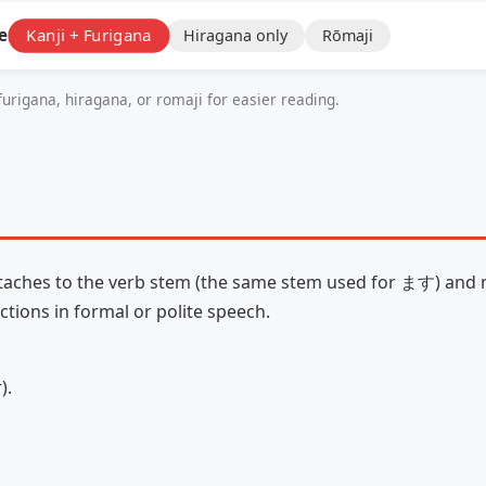
e:
Kanji + Furigana
Hiragana only
Rōmaji
furigana, hiragana, or romaji for easier reading.
t attaches to the verb stem (the same stem used for ます) and
ctions in formal or polite speech.
).