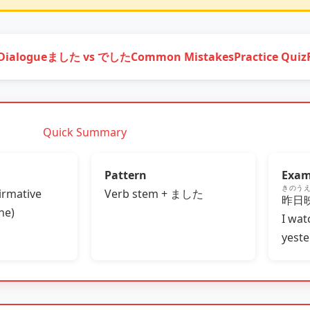
Dialogue
ました vs でした
Common Mistakes
Practice Quiz
Quick Summary
Pattern
Exam
きのう
firmative
Verb stem + ました
昨日
ne)
I wat
yeste