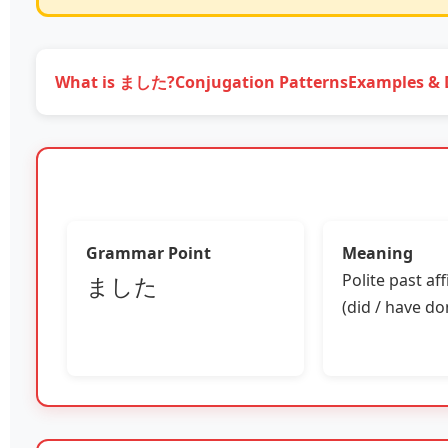
What is ました?
Conjugation Patterns
Examples & 
Grammar Point
Meaning
Polite past af
ました
(did / have do