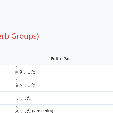
erb Groups)
Polite Past
か
書
きました
た
食
べました
しました
き
来
ました (kimashita)