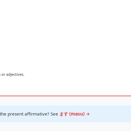
or adjectives.
the present affirmative? See
ます (masu) →