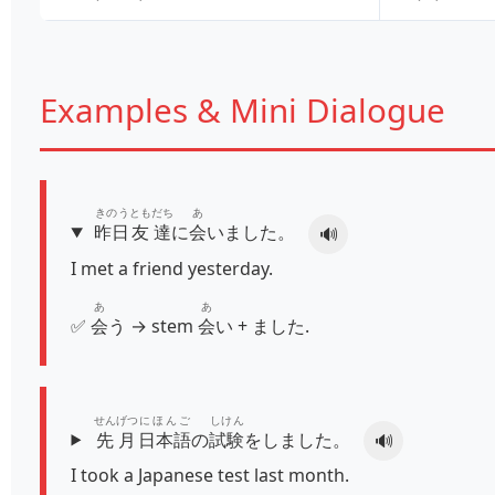
Examples & Mini Dialogue
きのう
ともだち
あ
昨日
友達
に
会
いました。
🔊
I met a friend yesterday.
あ
あ
✅
会
う → stem
会
い + ました.
せんげつ
にほんご
しけん
先月
日本語
の
試験
をしました。
🔊
I took a Japanese test last month.