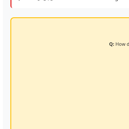
Q:
How do