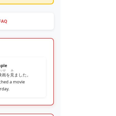
FAQ
ple
えいが
み
映画
を
見
ました。
ched a movie
rday.