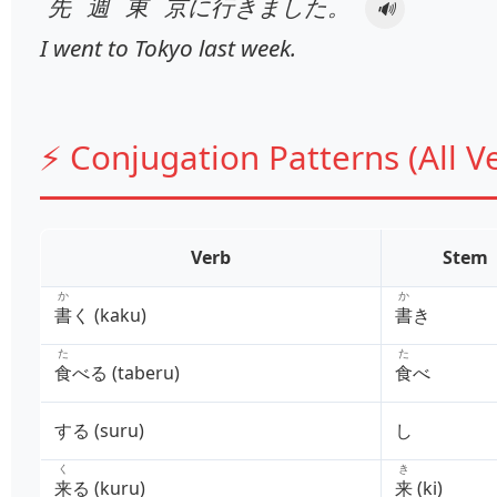
先週
東京
に
行
きました。
🔊
I went to Tokyo last week.
⚡ Conjugation Patterns (All V
Verb
Stem
か
か
書
く (kaku)
書
き
た
た
食
べる (taberu)
食
べ
する (suru)
し
く
き
来
る (kuru)
来
(ki)