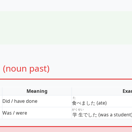
(noun past)
Meaning
Exa
た
Did / have done
食
べました (ate)
がくせい
Was / were
学生
でした (was a student