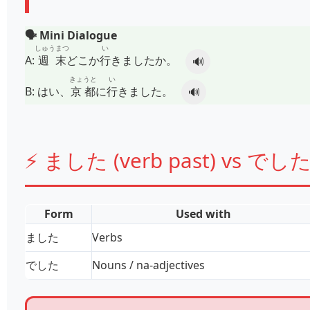
🗣️ Mini Dialogue
しゅうまつ
い
A:
週末
どこか
行
きましたか。
🔊
きょうと
い
B:
はい、
京都
に
行
きました。
🔊
⚡ ました (verb past) vs でした 
Form
Used with
ました
Verbs
でした
Nouns / na-adjectives