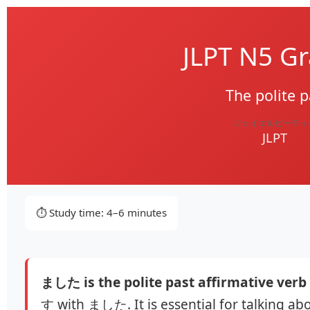
JLPT N5 G
The polite p
ジェイエルピーティ
JLPT
⏱️ Study time: 4–6 minutes
ました is the polite past affirmative verb
す with ました. It is essential for talking ab