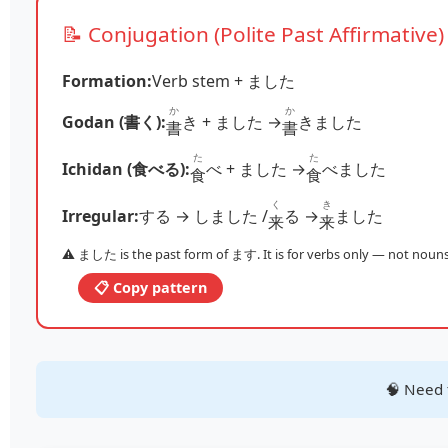
📝 Conjugation (Polite Past Affirmative)
Formation:
Verb stem + ました
か
か
Godan (書く):
き + ました →
きました
書
書
た
た
Ichidan (食べる):
べ + ました →
べました
食
食
く
き
Irregular:
する → しました /
る →
ました
来
来
⚠️ ました is the past form of ます. It is for verbs only — not nouns 
📋 Copy pattern
🧠 Need 