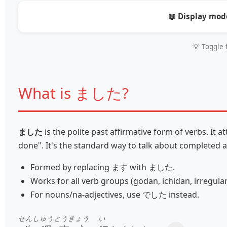
📖 Display mod
💡 Toggle 
What is ました?
ました
is the polite past affirmative form of verbs. I
done". It's the standard way to talk about completed a
Formed by replacing ます with ました.
Works for all verb groups (godan, ichidan, irregular
For nouns/na‑adjectives, use でした instead.
せんしゅう
とうきょう
い