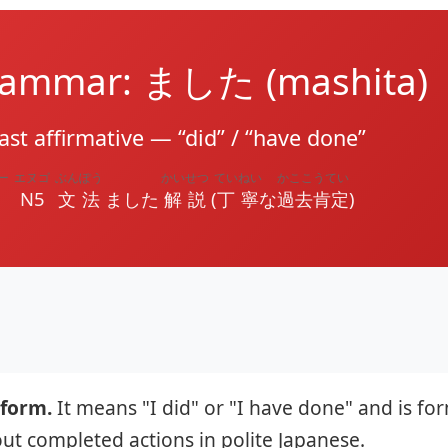
rammar: ました (mashita)
ast affirmative — “did” / “have done”
ー
エヌゴ
ぶんぽう
かいせつ
ていねい
かここうてい
N5
文法
ました
解説
(
丁寧
な
過去肯定
)
 form.
It means "I did" or "I have done" and is f
out completed actions in polite Japanese.