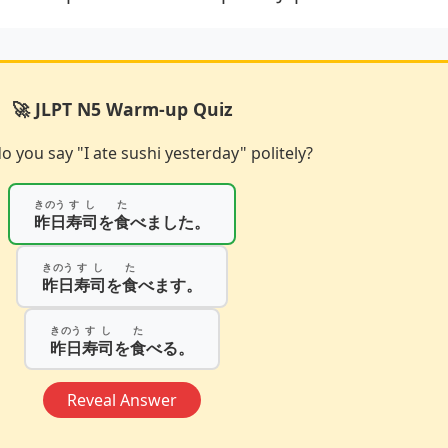
🚀 JLPT N5 Warm-up Quiz
 you say "I ate sushi yesterday" politely?
きのう
すし
た
昨日
寿司
を
食
べました。
きのう
すし
た
昨日
寿司
を
食
べます。
きのう
すし
た
昨日
寿司
を
食
べる。
Reveal Answer