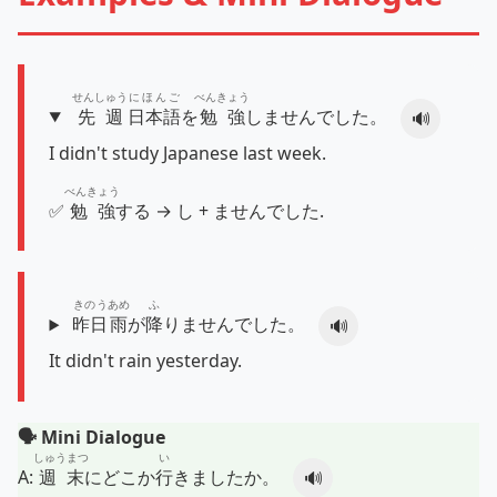
せんしゅう
にほんご
べんきょう
先週
日本語
を
勉強
しませんでした。
🔊
I didn't study Japanese last week.
べんきょう
✅
勉強
する → し + ませんでした.
きのう
あめ
ふ
昨日
雨
が
降
りませんでした。
🔊
It didn't rain yesterday.
🗣️ Mini Dialogue
しゅうまつ
い
A:
週末
にどこか
行
きましたか。
🔊