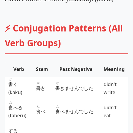
⚡ Conjugation Patterns (All
Verb Groups)
Verb
Stem
Past Negative
Meaning
か
か
か
書
く
didn't
書
き
書
きませんでした
(kaku)
write
た
た
た
食
べる
didn't
食
べ
食
べませんでした
(taberu)
eat
する