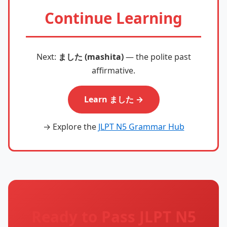
Continue Learning
Next:
ました (mashita)
— the polite past
affirmative.
Learn ました →
→ Explore the
JLPT N5 Grammar Hub
Ready to Pass JLPT N5