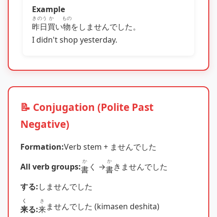
Example
きのう
か
もの
昨日
買
い
物
をしませんでした。
I didn't shop yesterday.
📝 Conjugation (Polite Past
Negative)
Formation:
Verb stem + ませんでした
か
か
All verb groups:
く →
きませんでした
書
書
する:
しませんでした
く
き
ませんでした (kimasen deshita)
来
る:
来