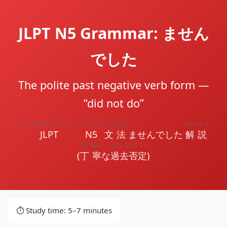
JLPT N5 Grammar: ません
でした
The polite past negative verb form —
“did not do”
ジェイエルピーティー
エヌゴ
ぶんぽう
かいせつ
JLPT
N5
文法
ませんでした
解説
ていねい
かこひてい
(
丁寧
な
過去否定
)
⏱️ Study time: 5–7 minutes