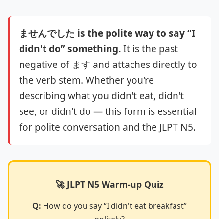
ませんでした is the polite way to say “I
didn't do” something.
It is the past
negative of ます and attaches directly to
the verb stem. Whether you're
describing what you didn't eat, didn't
see, or didn't do — this form is essential
for polite conversation and the JLPT N5.
🚀 JLPT N5 Warm-up Quiz
Q:
How do you say “I didn't eat breakfast”
politely?