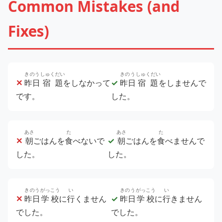
Common Mistakes (and
Fixes)
きのう
しゅくだい
きのう
しゅくだい
✕
昨日
宿題
をしなかって
✓
昨日
宿題
をしませんで
です。
した。
あさ
た
あさ
た
✕
朝
ごはんを
食
べないで
✓
朝
ごはんを
食
べませんで
した。
した。
きのう
がっこう
い
きのう
がっこう
い
✕
昨日
学校
に
行
くません
✓
昨日
学校
に
行
きません
でした。
でした。