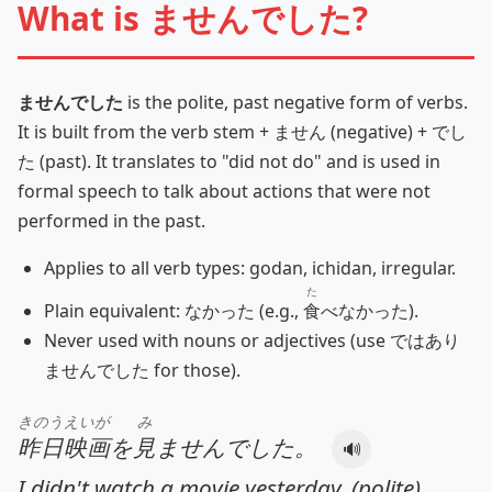
What is ませんでした?
ませんでした
is the polite, past negative form of verbs.
It is built from the verb stem + ません (negative) + でし
た (past). It translates to "did not do" and is used in
formal speech to talk about actions that were not
performed in the past.
Applies to all verb types: godan, ichidan, irregular.
た
Plain equivalent: なかった (e.g.,
食
べなかった).
Never used with nouns or adjectives (use ではあり
ませんでした for those).
きのう
えいが
み
昨日
映画
を
見
ませんでした。
🔊
I didn't watch a movie yesterday. (polite)