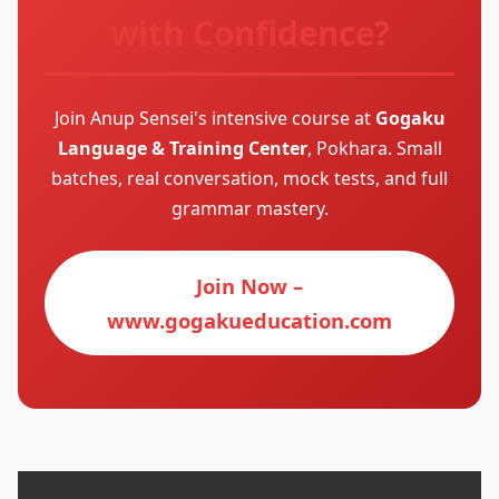
with Confidence?
Join Anup Sensei's intensive course at
Gogaku
Language & Training Center
, Pokhara. Small
batches, real conversation, mock tests, and full
grammar mastery.
Join Now –
www.gogakueducation.com