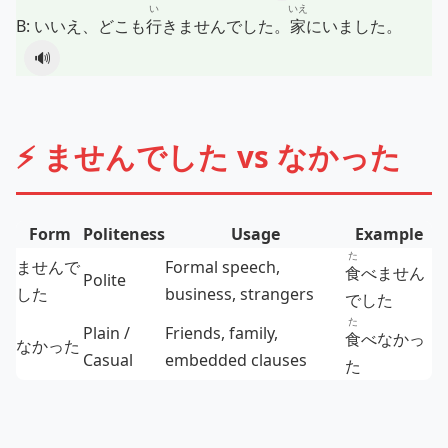
い
いえ
B:
いいえ、どこも
行
きませんでした。
家
にいました。
🔊
⚡ ませんでした vs なかった
Form
Politeness
Usage
Example
た
ませんで
Formal speech,
食
べません
Polite
した
business, strangers
でした
た
Plain /
Friends, family,
食
べなかっ
なかった
Casual
embedded clauses
た