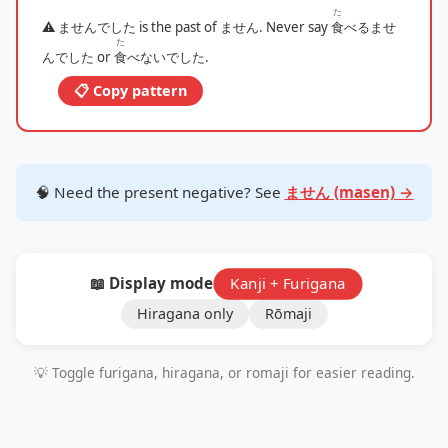
た
⚠️ ませんでした is the past of ません. Never say
食
べるませ
た
んでした or
食
べないでした.
📋 Copy pattern
🧠 Need the present negative? See
ません (masen) →
📖 Display mode:
Kanji + Furigana
Hiragana only
Rōmaji
💡 Toggle furigana, hiragana, or romaji for easier reading.