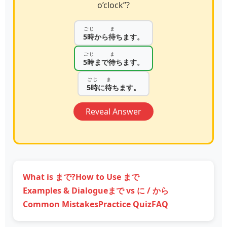
o’clock”?
ごじ
ま
5時
から
待
ちます。
ごじ
ま
5時
まで
待
ちます。
ごじ
ま
5時
に
待
ちます。
Reveal Answer
What is まで?
How to Use まで
Examples & Dialogue
まで vs に / から
Common Mistakes
Practice Quiz
FAQ