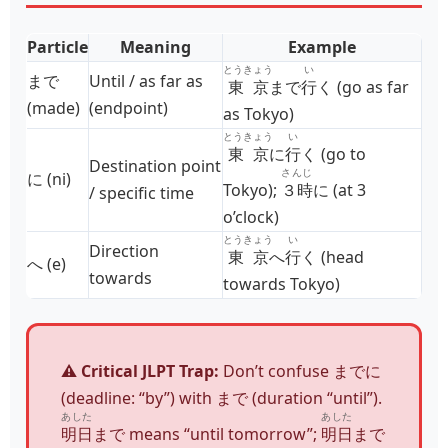
Particle
Meaning
Example
とうきょう
い
まで
Until / as far as
東京
まで
行
く (go as far
(made)
(endpoint)
as Tokyo)
とうきょう
い
東京
に
行
く (go to
Destination point
さんじ
に (ni)
Tokyo);
３時
に (at 3
/ specific time
o’clock)
とうきょう
い
Direction
東京
へ
行
く (head
へ (e)
towards
towards Tokyo)
⚠️ Critical JLPT Trap:
Don’t confuse までに
(deadline: “by”) with まで (duration “until”).
あした
あした
明日
まで means “until tomorrow”;
明日
まで