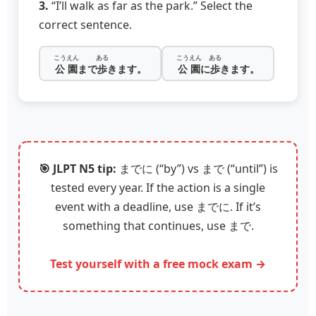
3.
“I’ll walk as far as the park.” Select the
correct sentence.
こうえん
ある
こうえん
ある
公園
まで
歩
きます。
公園
に
歩
きます。
🎯 JLPT N5 tip:
までに (“by”) vs まで (“until”) is
tested every year. If the action is a single
event with a deadline, use までに. If it’s
something that continues, use まで.
Test yourself with a free mock exam →