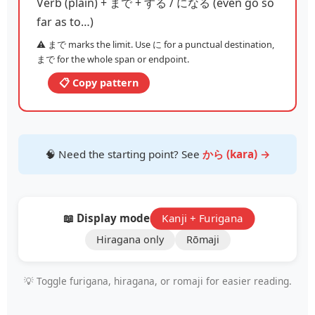
Verb (plain) + まで + する / になる (even go so
far as to…)
⚠️ まで marks the limit. Use に for a punctual destination,
まで for the whole span or endpoint.
📋 Copy pattern
🧠 Need the starting point? See
から (kara) →
📖 Display mode:
Kanji + Furigana
Hiragana only
Rōmaji
💡 Toggle furigana, hiragana, or romaji for easier reading.