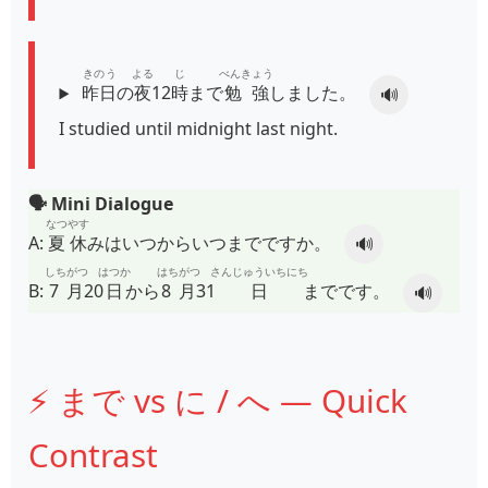
きのう
よる
じ
べんきょう
昨日
の
夜
12
時
まで
勉強
しました。
🔊
I studied until midnight last night.
🗣️ Mini Dialogue
なつやす
A:
夏休
みはいつからいつまでですか。
🔊
しちがつ
はつか
はちがつ
さんじゅういちにち
B:
7月
20
日
から
8月
31
日
までです。
🔊
⚡ まで vs に / へ — Quick
Contrast