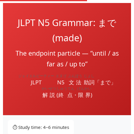
JLPT N5 Grammar: まで
(made)
The endpoint particle — “until / as
far as / up to”
ジェイエルピーティー
エヌゴ
ぶんぽう
じょし
JLPT
N5
文法
助詞
「まで」
かいせつ
しゅうてん
げんかい
解説
(
終点
・
限界
)
⏱️ Study time: 4–6 minutes