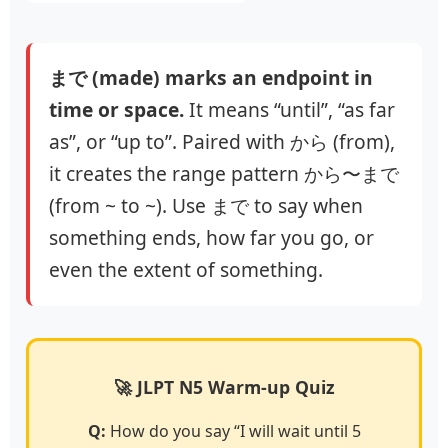
まで (made) marks an endpoint in
time or space.
It means “until”, “as far
as”, or “up to”. Paired with から (from),
it creates the range pattern から〜まで
(from ~ to ~). Use まで to say when
something ends, how far you go, or
even the extent of something.
🚀 JLPT N5 Warm-up Quiz
Q:
How do you say “I will wait until 5