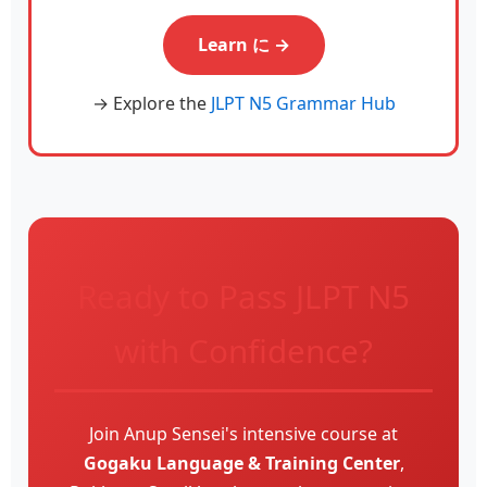
Learn に →
→ Explore the
JLPT N5 Grammar Hub
Ready to Pass JLPT N5
with Confidence?
Join Anup Sensei's intensive course at
Gogaku Language & Training Center
,