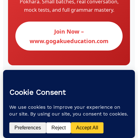
Pokhara. Small batches, real conversation,
mock tests, and full grammar mastery.
Join Now –
www.gogakueducation.com
© Gogaku Language & Training Center •
Pokhara, Nepal
Expert JLPT N5 Preparation with Anup Sensei •
www.gogakueducation.com
🎌 Free JLPT Mock Test