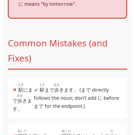
に means “by tomorrow”.
Common Mistakes (and
Fixes)
えき
えき
ある
✕
駅
にま
✓
駅
まで
歩
きます。
(まで directly
ある
follows the noun; don’t add に before
で
歩
きま
まで for the endpoint.)
す。
あした
あした
だ