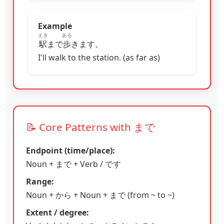
Example
えき
ある
駅
まで
歩
きます。
I'll walk to the station. (as far as)
📝 Core Patterns with まで
Endpoint (time/place):
Noun + まで + Verb / です
Range:
Noun + から + Noun + まで (from ~ to ~)
Extent / degree: