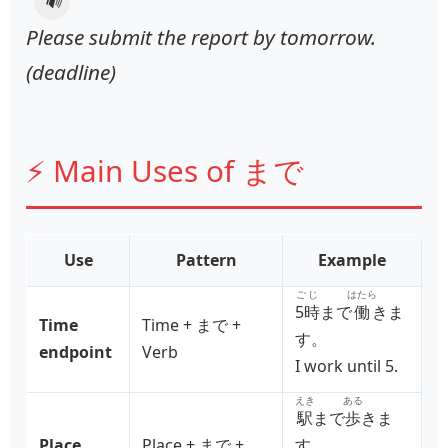
🔊
Please submit the report by tomorrow.
(deadline)
⚡ Main Uses of まで
Use
Pattern
Example
ごじ
はたら
5時
まで
働
きま
Time
Time + まで +
す。
endpoint
Verb
I work until 5.
えき
ある
駅
まで
歩
きま
Place
Place + まで +
す。