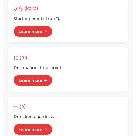
から (kara)
Starting point (“from”).
Learn more →
に (ni)
Destination, time point.
Learn more →
へ (e)
Directional particle.
Learn more →