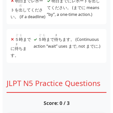
✕
明日
までレポー
✓
明日
までにレポートを
出
し
だ
てください。
(までに means
トを
出
してくださ
“by”, a one‑time action.)
い。
(if a deadline)
ごじ
ごじ
ま
✕
５時
まで
✓
５時
まで
待
ちます。
(Continuous
ま
action “wait” uses まで, not までに.)
に
待
ちま
す。
JLPT N5 Practice Questions
Score: 0 / 3