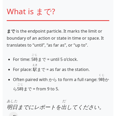
What is まで?
まで
is the endpoint particle. It marks the limit or
boundary of an action or state in time or space. It
translates to “until”, “as far as”, or “up to”.
ごじ
For time:
5時
まで = until 5 o’clock.
えき
For place:
駅
まで = as far as the station.
くじ
Often paired with から to form a full range:
9時
か
ごじ
ら
5時
まで = from 9 to 5.
あした
だ
明日
までにレポートを
出
してください。