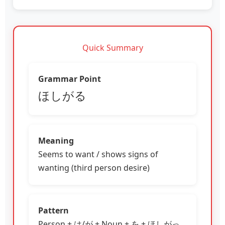
Quick Summary
Grammar Point
ほしがる
Meaning
Seems to want / shows signs of
wanting (third person desire)
Pattern
Person + は/が + Noun + を + ほしがっ