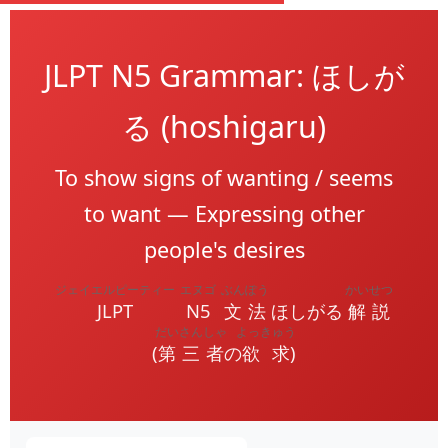
JLPT N5 Grammar: ほしが
る (hoshigaru)
To show signs of wanting / seems
to want — Expressing other
people's desires
ジェイエルピーティー
エヌゴ
ぶんぽう
かいせつ
JLPT
N5
文法
ほしがる
解説
だいさんしゃ
よっきゅう
(
第三者
の
欲求
)