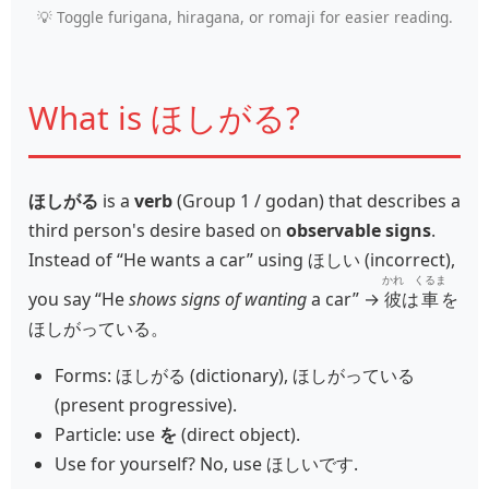
💡 Toggle furigana, hiragana, or romaji for easier reading.
What is ほしがる?
ほしがる
is a
verb
(Group 1 / godan) that describes a
third person's desire based on
observable signs
.
Instead of “He wants a car” using ほしい (incorrect),
かれ
くるま
you say “He
shows signs of wanting
a car” →
彼
は
車
を
ほしがっている。
Forms: ほしがる (dictionary), ほしがっている
(present progressive).
Particle: use
を
(direct object).
Use for yourself? No, use ほしいです.