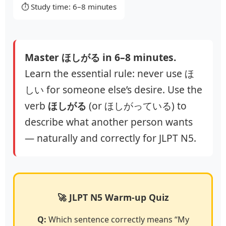
⏱️ Study time: 6–8 minutes
Master ほしがる in 6–8 minutes.
Learn the essential rule: never use ほ
しい for someone else’s desire. Use the
verb
ほしがる
(or ほしがっている) to
describe what another person wants
— naturally and correctly for JLPT N5.
🚀 JLPT N5 Warm-up Quiz
Q:
Which sentence correctly means “My