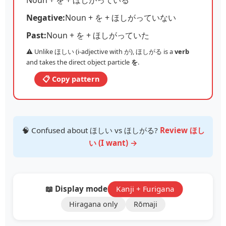
Negative:
Noun + を + ほしがっていない
Past:
Noun + を + ほしがっていた
⚠️ Unlike ほしい (i-adjective with が), ほしがる is a
verb
and takes the direct object particle
を
.
📋 Copy pattern
🧠 Confused about ほしい vs ほしがる?
Review ほし
い (I want) →
📖 Display mode:
Kanji + Furigana
Hiragana only
Rōmaji