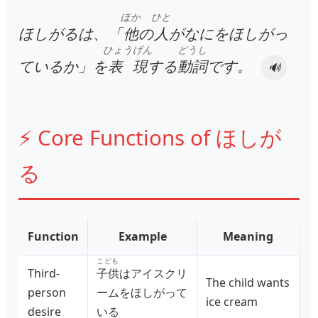
ほか
ひと
ほしがるは、「
他
の
人
がなにをほしがっ
ひょうげん
どうし
ているか」を
表現
する
動詞
です。
🔊
⚡ Core Functions of ほしが
る
Function
Example
Meaning
こども
Third-
子供
はアイスクリ
The child wants
person
ームをほしがって
ice cream
desire
いる