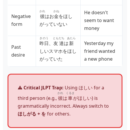
かれ
かね
He doesn't
Negative
彼
はお
金
をほし
seem to want
form
がっていない
money
きのう
ともだち
あたら
昨日
、
友達
は
新
Yesterday my
Past
しいスマホをほし
friend wanted
desire
がっていた
a new phone
⚠️ Critical JLPT Trap:
Using ほしい for a
かれ
くるま
third person (e.g.,
彼
は
車
がほしい
) is
grammatically incorrect. Always switch to
ほしがる + を
for others.