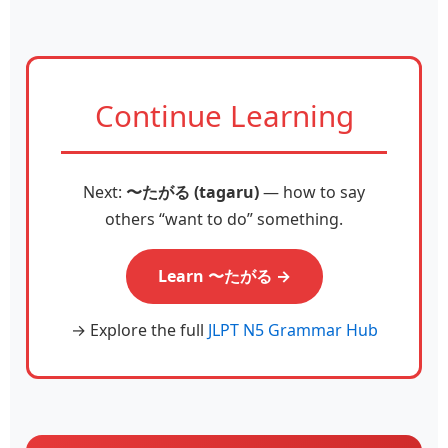
Continue Learning
Next:
〜たがる (tagaru)
— how to say
others “want to do” something.
Learn 〜たがる →
→ Explore the full
JLPT N5 Grammar Hub