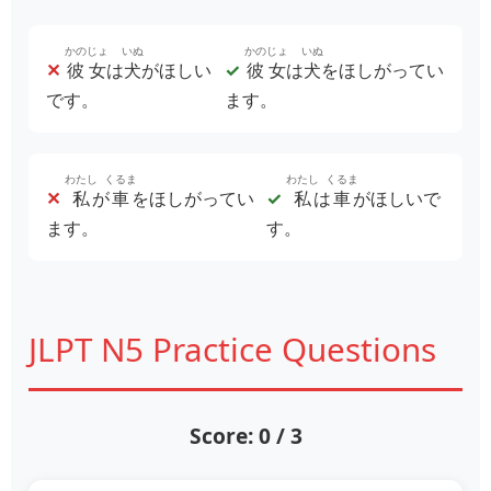
かのじょ
いぬ
かのじょ
いぬ
✕
彼女
は
犬
がほしい
✓
彼女
は
犬
をほしがってい
です。
ます。
わたし
くるま
わたし
くるま
✕
私
が
車
をほしがってい
✓
私
は
車
がほしいで
ます。
す。
JLPT N5 Practice Questions
Score: 0 / 3