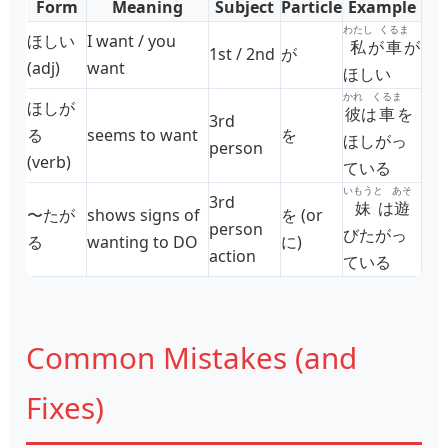
Form
Meaning
Subject
Particle
Example
わたし
くるま
ほしい
I want / you
私
が
車
が
1st / 2nd
が
(adj)
want
ほしい
かれ
くるま
ほしが
彼
は
車
を
3rd
る
seems to want
を
ほしがっ
person
(verb)
ている
いもうと
あそ
3rd
妹
は
遊
〜たが
shows signs of
を (or
person
びたがっ
る
wanting to DO
に)
action
ている
Common Mistakes (and
Fixes)