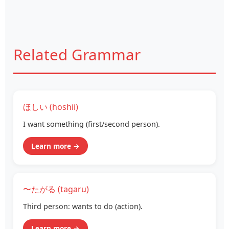
Related Grammar
ほしい (hoshii)
I want something (first/second person).
Learn more →
〜たがる (tagaru)
Third person: wants to do (action).
Learn more →